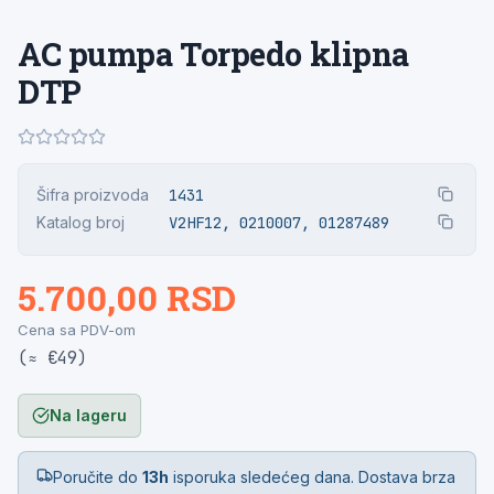
AC pumpa Torpedo klipna
DTP
Šifra proizvoda
1431
Katalog broj
V2HF12, 0210007, 01287489
5.700,00 RSD
Cena sa PDV-om
(≈ €49)
Na lageru
Poručite do
13h
isporuka sledećeg dana. Dostava brza