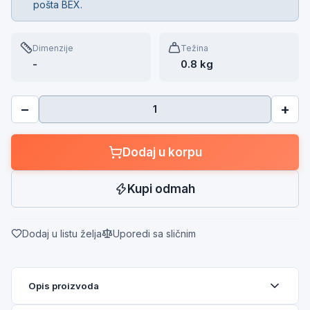
pošta BEX.
Dimenzije
Težina
-
0.8 kg
−
+
Dodaj u korpu
Kupi odmah
Dodaj u listu želja
Uporedi sa sličnim
Opis proizvoda