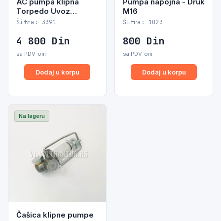
AC pumpa klipna
Pumpa napojna - Druk
Torpedo Uvoz
M16
V2HF12
Šifra: 3391
Šifra: 1023
4 800
Din
800
Din
sa PDV-om
sa PDV-om
Dodaj u korpu
Dodaj u korpu
Na lageru
Čašica klipne pumpe