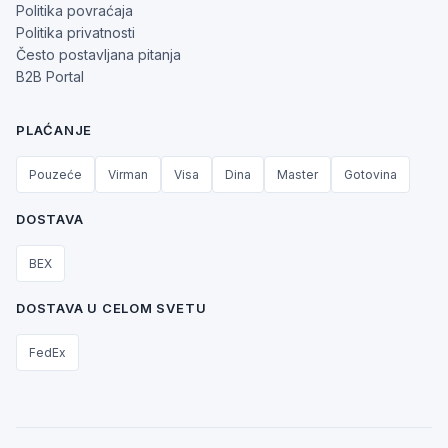
Politika povraćaja
Politika privatnosti
Često postavljana pitanja
B2B Portal
PLAĆANJE
Pouzeće
Virman
Visa
Dina
Master
Gotovina
DOSTAVA
BEX
DOSTAVA U CELOM SVETU
FedEx