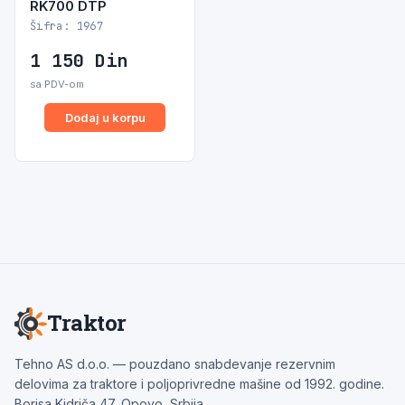
RK700 DTP
Šifra: 1967
1 150
Din
sa PDV-om
Dodaj u korpu
Traktor
Tehno AS d.o.o. — pouzdano snabdevanje rezervnim
delovima za traktore i poljoprivredne mašine od 1992. godine.
Borisa Kidriča 47, Opovo, Srbija.