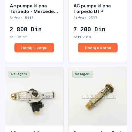
Ac pumpa klipna
AC pumpa klipna
Torpedo - Mercedes
Torpedo DTP
- Deutz - Claas -
Šifra: 5113
Šifra: 2397
Valtra
2 800
Din
7 200
Din
sa PDV-om
sa PDV-om
Dodaj u korpu
Dodaj u korpu
Na lageru
Na lageru