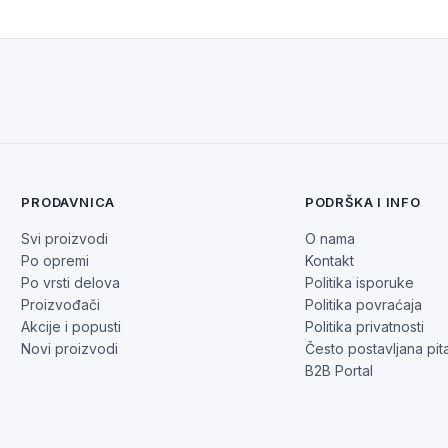
PRODAVNICA
PODRŠKA I INFO
Svi proizvodi
O nama
Po opremi
Kontakt
Po vrsti delova
Politika isporuke
Proizvođači
Politika povraćaja
Akcije i popusti
Politika privatnosti
Novi proizvodi
Često postavljana pit
B2B Portal