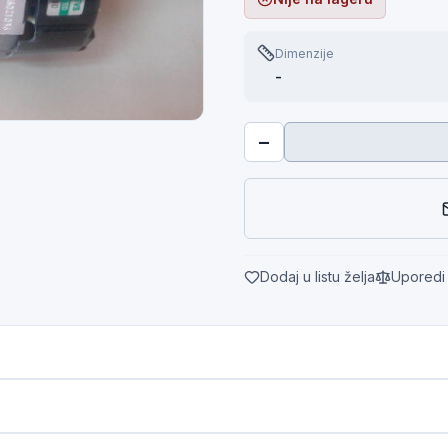
Dimenzije
-
−
Dodaj u listu želja
Uporedi 