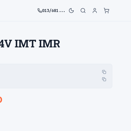
013/681...
 14V IMT IMR
D