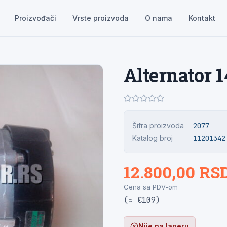
Proizvođači
Vrste proizvoda
O nama
Kontakt
Alternator
Šifra proizvoda
2077
Katalog broj
11201342
12.800,00 RS
Cena sa PDV-om
(≈ €109)
Nije na lageru