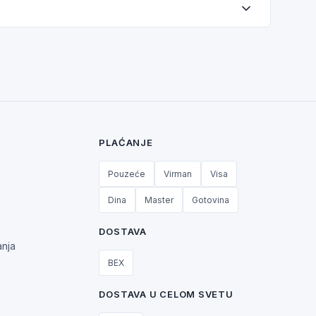
PLAĆANJE
Pouzeće
Virman
Visa
Dina
Master
Gotovina
DOSTAVA
anja
BEX
DOSTAVA U CELOM SVETU