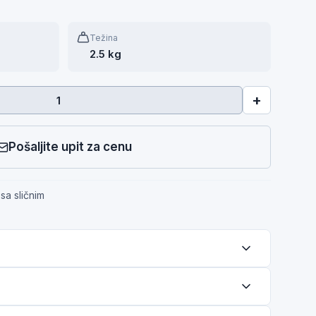
Težina
2.5 kg
+
Pošaljite upit za cenu
sa sličnim