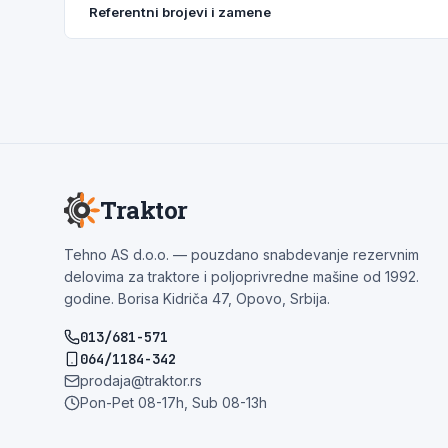
Referentni brojevi i zamene
Traktor
Tehno AS d.o.o. — pouzdano snabdevanje rezervnim
delovima za traktore i poljoprivredne mašine od 1992.
godine. Borisa Kidriča 47, Opovo, Srbija.
013/681-571
064/1184-342
prodaja@traktor.rs
Pon-Pet 08-17h, Sub 08-13h