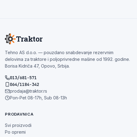
Traktor
Tehno AS d.o.o. — pouzdano snabdevanje rezervnim
delovima za traktore i poljoprivredne mašine od 1992. godine.
Borisa Kidriča 47, Opovo, Srbija.
013/681-571
064/1184-342
prodaja@traktor.rs
Pon-Pet 08-17h, Sub 08-13h
PRODAVNICA
Svi proizvodi
Po opremi