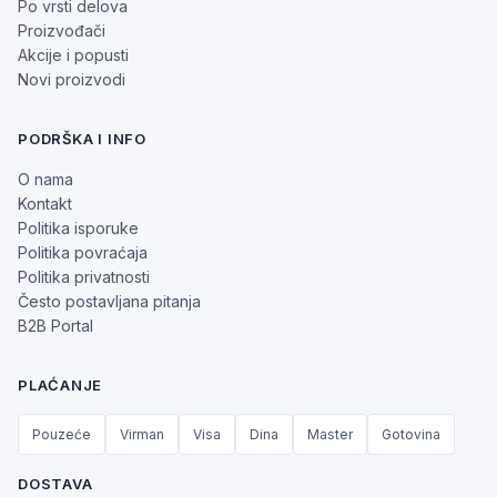
Po vrsti delova
Proizvođači
Akcije i popusti
Novi proizvodi
PODRŠKA I INFO
O nama
Kontakt
Politika isporuke
Politika povraćaja
Politika privatnosti
Često postavljana pitanja
B2B Portal
PLAĆANJE
Pouzeće
Virman
Visa
Dina
Master
Gotovina
DOSTAVA