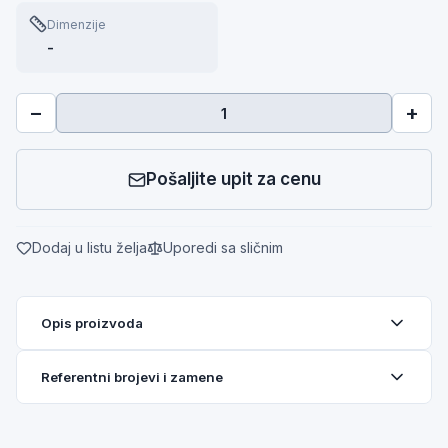
Dimenzije
-
−
+
Pošaljite upit za cenu
Dodaj u listu želja
Uporedi sa sličnim
Opis proizvoda
Referentni brojevi i zamene