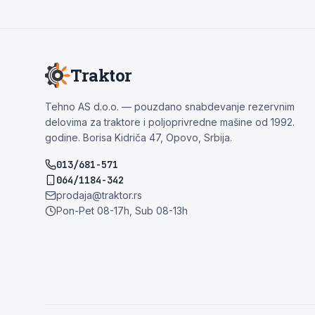
Traktor
Tehno AS d.o.o. — pouzdano snabdevanje rezervnim
delovima za traktore i poljoprivredne mašine od 1992.
godine. Borisa Kidriča 47, Opovo, Srbija.
013/681-571
064/1184-342
prodaja@traktor.rs
Pon-Pet 08-17h, Sub 08-13h