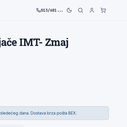
013/681...
jače IMT- Zmaj
 sledećeg dana. Dostava brza pošta BEX.