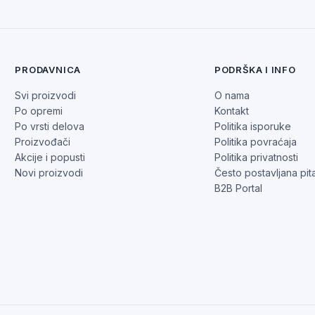
PRODAVNICA
PODRŠKA I INFO
Svi proizvodi
O nama
Po opremi
Kontakt
Po vrsti delova
Politika isporuke
Proizvođači
Politika povraćaja
Akcije i popusti
Politika privatnosti
Novi proizvodi
Često postavljana pit
B2B Portal