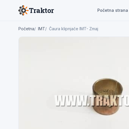
Traktor
Početna strana
Početna
IMT
Čaura klipnjače IMT- Zmaj