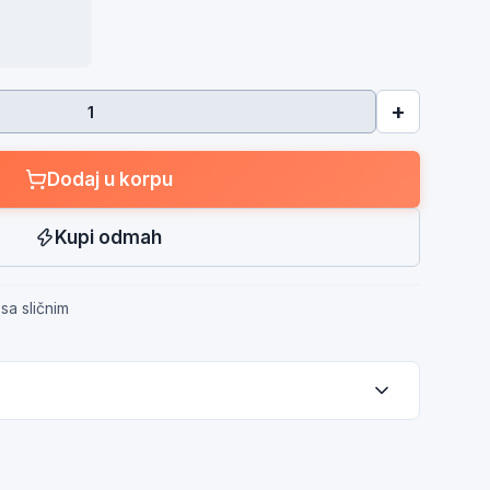
+
Dodaj u korpu
Kupi odmah
sa sličnim