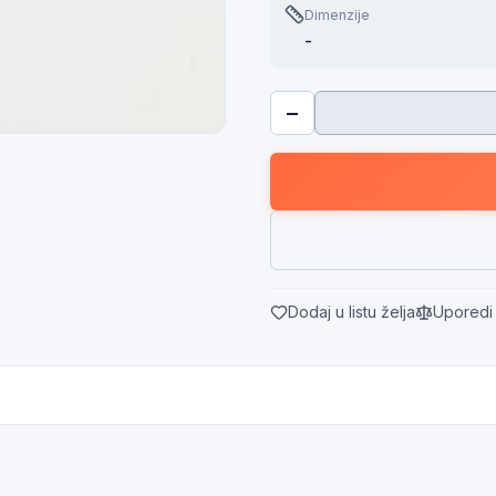
Dimenzije
-
−
Dodaj u listu želja
Uporedi 