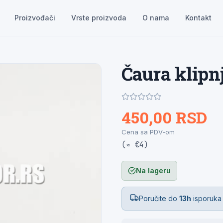
Proizvođači
Vrste proizvoda
O nama
Kontakt
Čaura klipn
450,00 RSD
Cena sa PDV-om
(≈ €4)
Na lageru
Poručite do
13h
isporuka