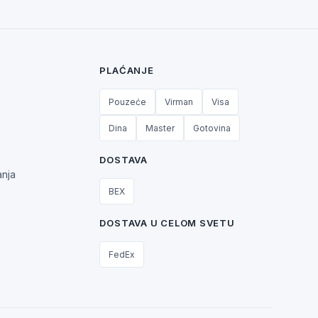
PLAĆANJE
Pouzeće
Virman
Visa
Dina
Master
Gotovina
DOSTAVA
anja
BEX
DOSTAVA U CELOM SVETU
FedEx