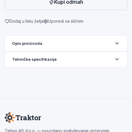
Kupi odmah
Dodaj u listu želja
Uporedi sa sličnim
Opis proizvoda
Tehničke specifikacije
Traktor
Tehno AS d.o.o. — pouzdano snabdevanje rezervnim