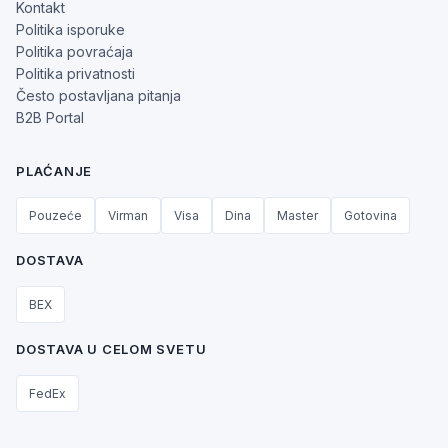
Kontakt
Politika isporuke
Politika povraćaja
Politika privatnosti
Često postavljana pitanja
B2B Portal
PLAĆANJE
Pouzeće
Virman
Visa
Dina
Master
Gotovina
DOSTAVA
BEX
DOSTAVA U CELOM SVETU
FedEx