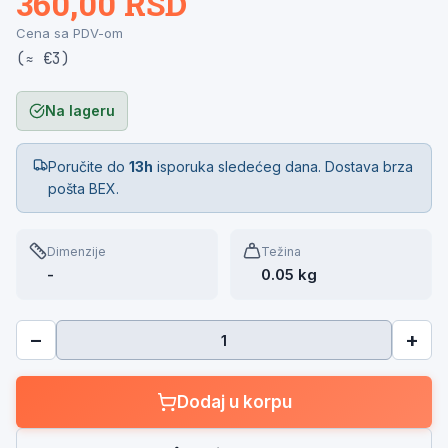
360,00 RSD
Cena sa PDV-om
(≈ €3)
Na lageru
Poručite do
13h
isporuka sledećeg dana. Dostava brza
pošta BEX.
Dimenzije
Težina
-
0.05 kg
−
+
Dodaj u korpu