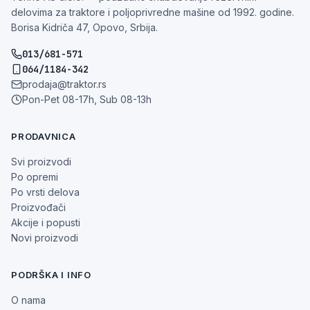
delovima za traktore i poljoprivredne mašine od 1992. godine.
Borisa Kidriča 47, Opovo, Srbija.
013/681-571
064/1184-342
prodaja@traktor.rs
Pon-Pet 08-17h, Sub 08-13h
PRODAVNICA
Svi proizvodi
Po opremi
Po vrsti delova
Proizvođači
Akcije i popusti
Novi proizvodi
PODRŠKA I INFO
O nama