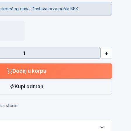
 sledećeg dana. Dostava brza pošta BEX.
+
Dodaj u korpu
Kupi odmah
sa sličnim