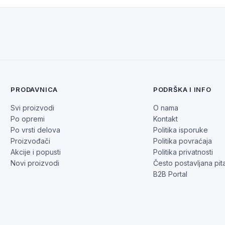
PRODAVNICA
PODRŠKA I INFO
Svi proizvodi
O nama
Po opremi
Kontakt
Po vrsti delova
Politika isporuke
Proizvođači
Politika povraćaja
Akcije i popusti
Politika privatnosti
Novi proizvodi
Često postavljana pit
B2B Portal