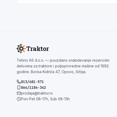
Traktor
Tehno AS d.o.o. — pouzdano snabdevanje rezervnim
delovima za traktore i poljoprivredne mašine od 1992.
godine. Borisa Kidriča 47, Opovo, Srbija.
013/681-571
064/1184-342
prodaja@traktor.rs
Pon-Pet 08-17h, Sub 08-13h