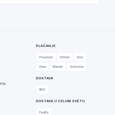
PLAĆANJE
Pouzeće
Virman
Visa
Dina
Master
Gotovina
DOSTAVA
anja
BEX
DOSTAVA U CELOM SVETU
FedEx