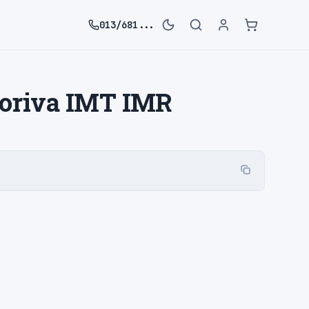
013/681...
 goriva IMT IMR