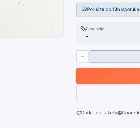
Poručite do
13h
isporuka
Dimenzije
-
−
Dodaj u listu želja
Uporedi 