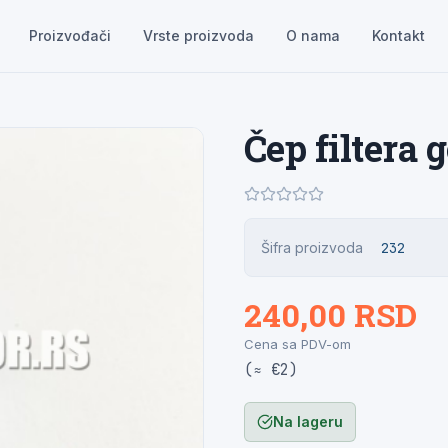
Proizvođači
Vrste proizvoda
O nama
Kontakt
Čep filtera
Šifra proizvoda
232
240,00 RSD
Cena sa PDV-om
(≈ €2)
Na lageru