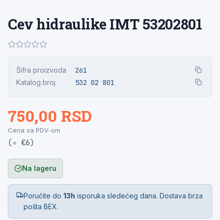
Cev hidraulike IMT 53202801
Šifra proizvoda
261
Katalog broj
532 02 801
750,00 RSD
Cena sa PDV-om
(≈ €6)
Na lageru
Poručite do
13h
isporuka sledećeg dana. Dostava brza
pošta BEX.