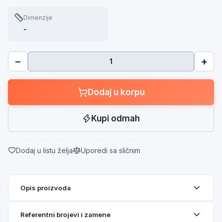
Dimenzije
-
−
+
Dodaj u korpu
Kupi odmah
Dodaj u listu želja
Uporedi sa sličnim
Opis proizvoda
Referentni brojevi i zamene