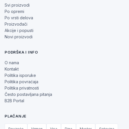
Svi proizvodi
Po opremi
Po vrsti delova
Proizvođači
Akcije i popusti
Novi proizvodi
PODRŠKA I INFO
O nama
Kontakt
Politika isporuke
Politika povraćaja
Politika privatnosti
Često postavljana pitanja
B2B Portal
PLAĆANJE
Pouzeće
Virman
Visa
Dina
Master
Gotovina