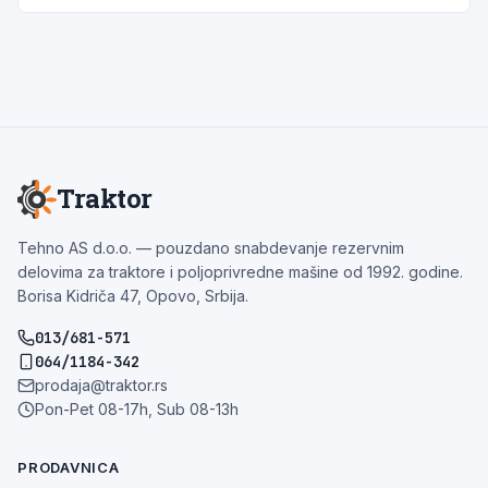
Traktor
Tehno AS d.o.o. — pouzdano snabdevanje rezervnim
delovima za traktore i poljoprivredne mašine od 1992. godine.
Borisa Kidriča 47, Opovo, Srbija.
013/681-571
064/1184-342
prodaja@traktor.rs
Pon-Pet 08-17h, Sub 08-13h
PRODAVNICA