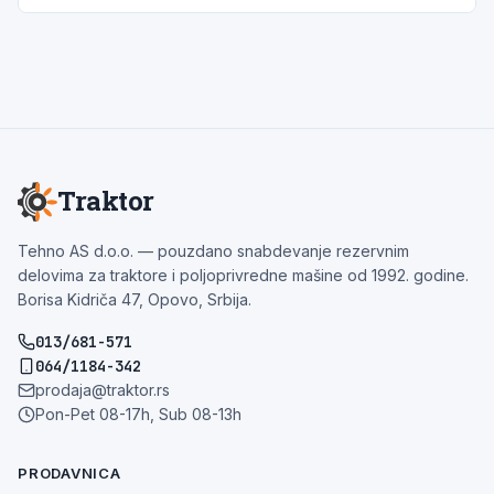
Traktor
Tehno AS d.o.o. — pouzdano snabdevanje rezervnim
delovima za traktore i poljoprivredne mašine od 1992. godine.
Borisa Kidriča 47, Opovo, Srbija.
013/681-571
064/1184-342
prodaja@traktor.rs
Pon-Pet 08-17h, Sub 08-13h
PRODAVNICA