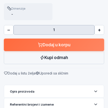
Dimenzije
-
−
+
Dodaj u korpu
Kupi odmah
Dodaj u listu želja
Uporedi sa sličnim
Opis proizvoda
Referentni brojevi i zamene