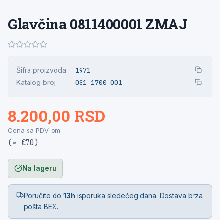
Glavčina 0811400001 ZMAJ
Šifra proizvoda
1971
Katalog broj
081 1700 001
8.200,00 RSD
Cena sa PDV-om
(≈ €70)
Na lageru
Poručite do
13h
isporuka sledećeg dana. Dostava brza
pošta BEX.