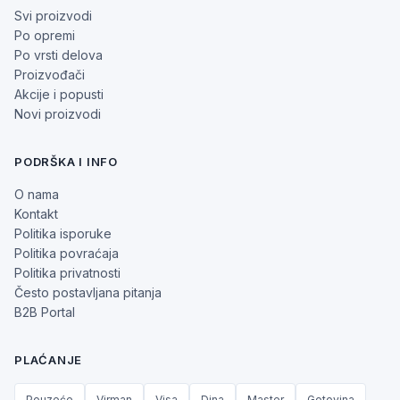
Svi proizvodi
Po opremi
Po vrsti delova
Proizvođači
Akcije i popusti
Novi proizvodi
PODRŠKA I INFO
O nama
Kontakt
Politika isporuke
Politika povraćaja
Politika privatnosti
Često postavljana pitanja
B2B Portal
PLAĆANJE
Pouzeće
Virman
Visa
Dina
Master
Gotovina