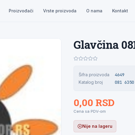
Proizvođači
Vrste proizvoda
O nama
Kontakt
Glavčina 08
Šifra proizvoda
4649
Katalog broj
081 6350
0,00 RSD
Cena sa PDV-om
Nije na lageru