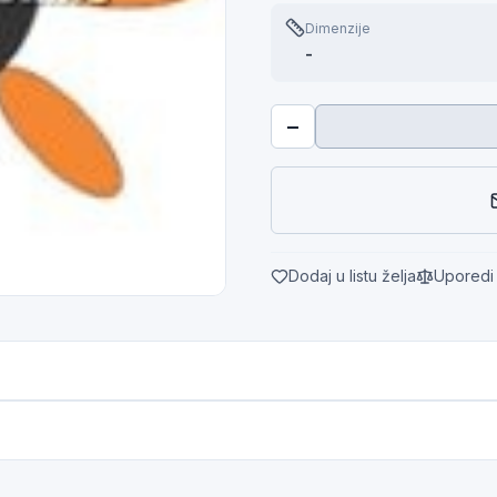
Dimenzije
-
−
Dodaj u listu želja
Uporedi 