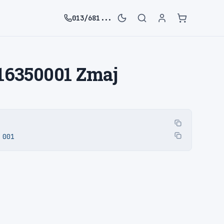
013/681...
16350001 Zmaj
 001