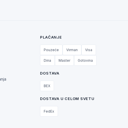
PLAĆANJE
Pouzeće
Virman
Visa
Dina
Master
Gotovina
DOSTAVA
anja
BEX
DOSTAVA U CELOM SVETU
FedEx