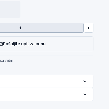
+
Pošaljite upit za cenu
sa sličnim