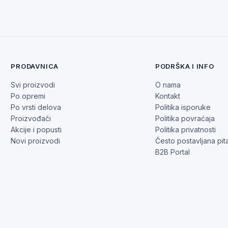
PRODAVNICA
PODRŠKA I INFO
Svi proizvodi
O nama
Po opremi
Kontakt
Po vrsti delova
Politika isporuke
Proizvođači
Politika povraćaja
Akcije i popusti
Politika privatnosti
Novi proizvodi
Često postavljana pit
B2B Portal