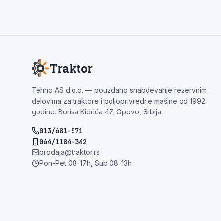
Traktor
Tehno AS d.o.o. — pouzdano snabdevanje rezervnim
delovima za traktore i poljoprivredne mašine od 1992.
godine. Borisa Kidriča 47, Opovo, Srbija.
013/681-571
064/1184-342
prodaja@traktor.rs
Pon-Pet 08-17h, Sub 08-13h