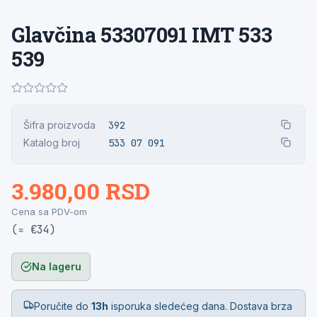
Glavčina 53307091 IMT 533
539
Šifra proizvoda
392
Katalog broj
533 07 091
3.980,00 RSD
Cena sa PDV-om
(≈ €34)
Na lageru
Poručite do
13h
isporuka sledećeg dana. Dostava brza