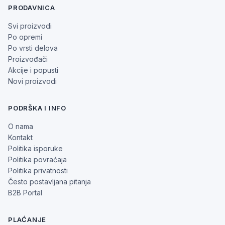
PRODAVNICA
Svi proizvodi
Po opremi
Po vrsti delova
Proizvođači
Akcije i popusti
Novi proizvodi
PODRŠKA I INFO
O nama
Kontakt
Politika isporuke
Politika povraćaja
Politika privatnosti
Često postavljana pitanja
B2B Portal
PLAĆANJE