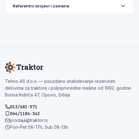
Referentni brojevi i zamene
Traktor
Tehno AS d.o.o. — pouzdano snabdevanje rezervnim
delovima za traktore i poljoprivredne mašine od 1992. godine.
Borisa Kidriča 47, Opovo, Srbija.
013/681-571
064/1184-342
prodaja@traktor.rs
Pon-Pet 08-17h, Sub 08-13h