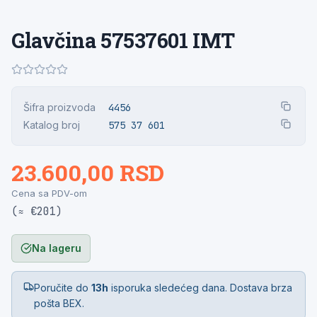
Glavčina 57537601 IMT
Šifra proizvoda
4456
Katalog broj
575 37 601
23.600,00 RSD
Cena sa PDV-om
(≈ €201)
Na lageru
Poručite do
13h
isporuka sledećeg dana. Dostava brza
pošta BEX.