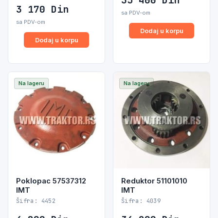
35 400
Din
3 170
Din
sa PDV-om
sa PDV-om
Dodaj u korpu
Dodaj u korpu
Na lageru
Na lageru
Poklopac 57537312
Reduktor 51101010
IMT
IMT
Šifra: 4452
Šifra: 4039