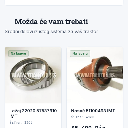
Možda će vam trebati
Srodni delovi iz istog sistema za vaš traktor
Na lageru
Na lageru
Ležaj 32020 57537610
Nosač 51100493 IMT
IMT
Šifra: 4168
Šifra: 1362