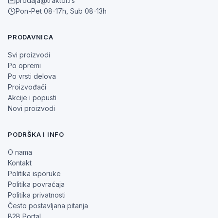
prodaja@traktor.rs
Pon-Pet 08-17h, Sub 08-13h
PRODAVNICA
Svi proizvodi
Po opremi
Po vrsti delova
Proizvođači
Akcije i popusti
Novi proizvodi
PODRŠKA I INFO
O nama
Kontakt
Politika isporuke
Politika povraćaja
Politika privatnosti
Često postavljana pitanja
B2B Portal