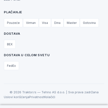
PLAĆANJE
Pouzeće
Virman
Visa
Dina
Master
Gotovina
DOSTAVA
BEX
DOSTAVA U CELOM SVETU
FedEx
© 2026 Traktor.rs — Tehno AS d.o.o. | Sva prava zadržana
Uslovi korišćenja
Privatnost
Kolačići