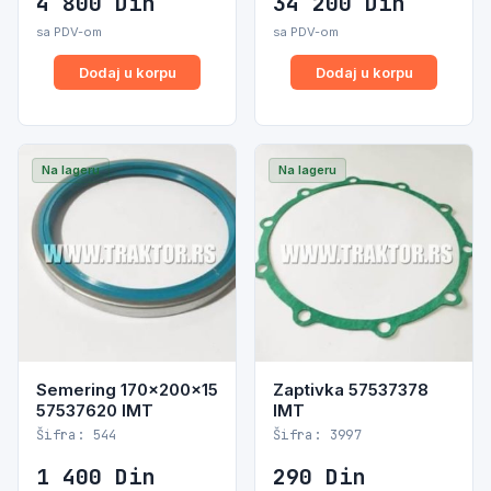
4 800
Din
34 200
Din
sa PDV-om
sa PDV-om
Dodaj u korpu
Dodaj u korpu
Na lageru
Na lageru
Semering 170x200x15
Zaptivka 57537378
57537620 IMT
IMT
Šifra: 544
Šifra: 3997
1 400
Din
290
Din