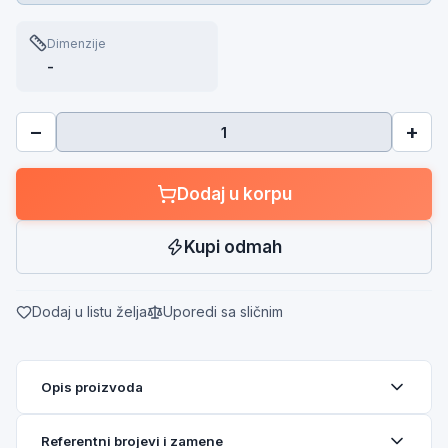
Dimenzije
-
−
+
Dodaj u korpu
Kupi odmah
Dodaj u listu želja
Uporedi sa sličnim
Opis proizvoda
Referentni brojevi i zamene