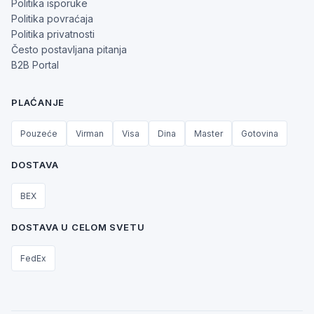
Politika isporuke
Politika povraćaja
Politika privatnosti
Često postavljana pitanja
B2B Portal
PLAĆANJE
Pouzeće
Virman
Visa
Dina
Master
Gotovina
DOSTAVA
BEX
DOSTAVA U CELOM SVETU
FedEx