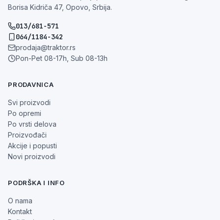
Borisa Kidriča 47, Opovo, Srbija.
013/681-571
064/1184-342
prodaja@traktor.rs
Pon-Pet 08-17h, Sub 08-13h
PRODAVNICA
Svi proizvodi
Po opremi
Po vrsti delova
Proizvođači
Akcije i popusti
Novi proizvodi
PODRŠKA I INFO
O nama
Kontakt