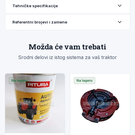
Tehničke specifikacije
Referentni brojevi i zamene
Možda će vam trebati
Srodni delovi iz istog sistema za vaš traktor
Na lageru
Na lageru