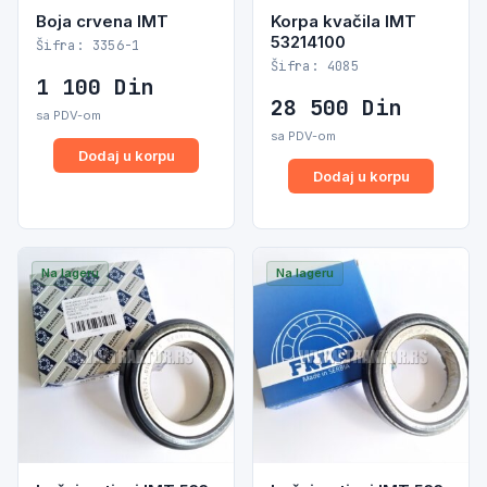
Boja crvena IMT
Korpa kvačila IMT
53214100
Šifra: 3356-1
Šifra: 4085
1 100
Din
28 500
Din
sa PDV-om
sa PDV-om
Dodaj u korpu
Dodaj u korpu
Na lageru
Na lageru