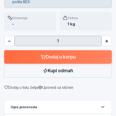
pošta BEX.
Dimenzije
Težina
-
1 kg
−
+
Dodaj u korpu
Kupi odmah
Dodaj u listu želja
Uporedi sa sličnim
Opis proizvoda