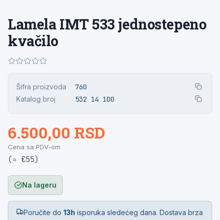
Lamela IMT 533 jednostepeno
kvačilo
Šifra proizvoda
760
Katalog broj
532 14 100
6.500,00 RSD
Cena sa PDV-om
(≈ €55)
Na lageru
Poručite do
13h
isporuka sledećeg dana. Dostava brza