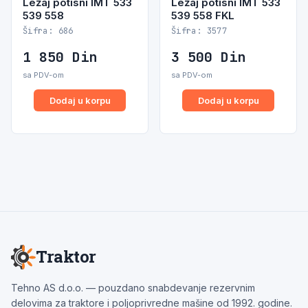
Ležaj potisni IMT 533
Ležaj potisni IMT 533
539 558
539 558 FKL
Šifra: 686
Šifra: 3577
1 850
Din
3 500
Din
sa PDV-om
sa PDV-om
Dodaj u korpu
Dodaj u korpu
Traktor
Tehno AS d.o.o. — pouzdano snabdevanje rezervnim
delovima za traktore i poljoprivredne mašine od 1992. godine.