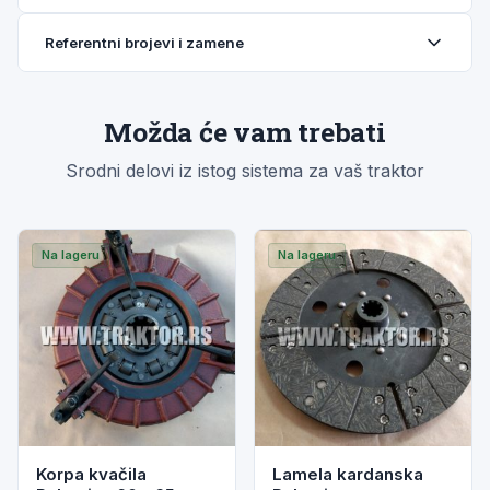
Referentni brojevi i zamene
Možda će vam trebati
Srodni delovi iz istog sistema za vaš traktor
Na lageru
Na lageru
Korpa kvačila
Lamela kardanska