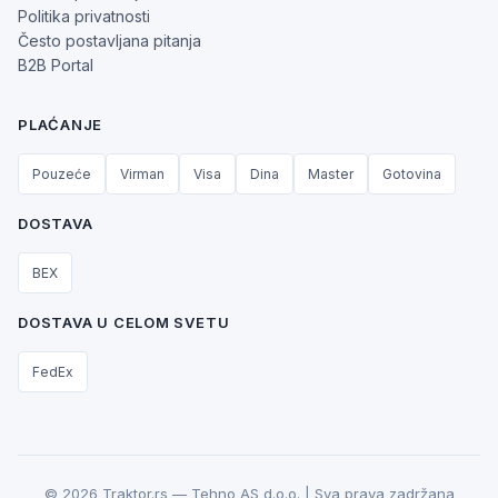
Politika privatnosti
Često postavljana pitanja
B2B Portal
PLAĆANJE
Pouzeće
Virman
Visa
Dina
Master
Gotovina
DOSTAVA
BEX
DOSTAVA U CELOM SVETU
FedEx
© 2026 Traktor.rs — Tehno AS d.o.o. | Sva prava zadržana