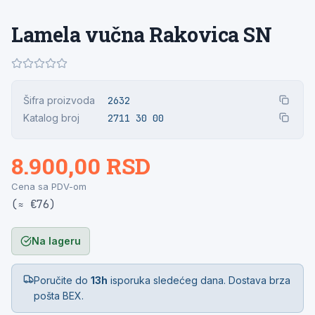
Lamela vučna Rakovica SN
Šifra proizvoda
2632
Katalog broj
2711 30 00
8.900,00 RSD
Cena sa PDV-om
(≈ €76)
Na lageru
Poručite do
13h
isporuka sledećeg dana. Dostava brza
pošta BEX.