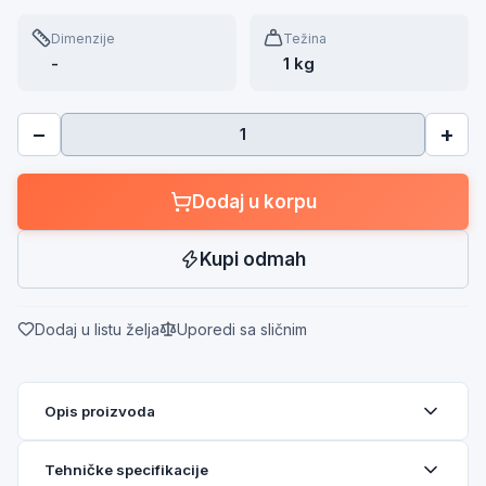
Dimenzije
Težina
-
1 kg
−
+
Dodaj u korpu
Kupi odmah
Dodaj u listu želja
Uporedi sa sličnim
Opis proizvoda
Tehničke specifikacije