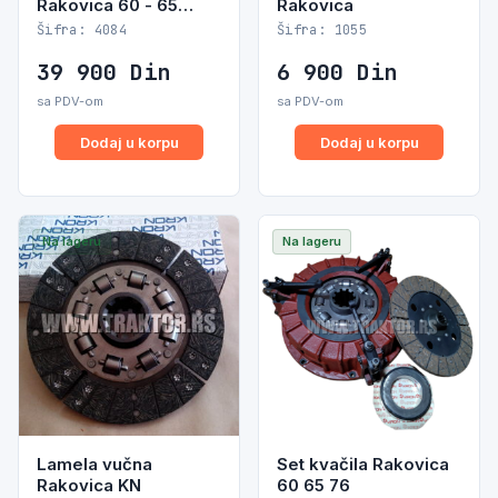
Rakovica 60 - 65
Rakovica
814228
Šifra: 4084
Šifra: 1055
39 900
Din
6 900
Din
sa PDV-om
sa PDV-om
Dodaj u korpu
Dodaj u korpu
Na lageru
Na lageru
Lamela vučna
Set kvačila Rakovica
Rakovica KN
60 65 76