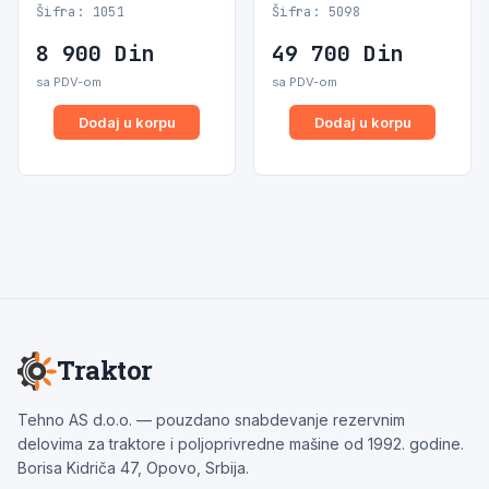
Šifra: 1051
Šifra: 5098
8 900
Din
49 700
Din
sa PDV-om
sa PDV-om
Dodaj u korpu
Dodaj u korpu
Traktor
Tehno AS d.o.o. — pouzdano snabdevanje rezervnim
delovima za traktore i poljoprivredne mašine od 1992. godine.
Borisa Kidriča 47, Opovo, Srbija.