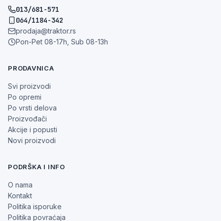
013/681-571
064/1184-342
prodaja@traktor.rs
Pon-Pet 08-17h, Sub 08-13h
PRODAVNICA
Svi proizvodi
Po opremi
Po vrsti delova
Proizvođači
Akcije i popusti
Novi proizvodi
PODRŠKA I INFO
O nama
Kontakt
Politika isporuke
Politika povraćaja