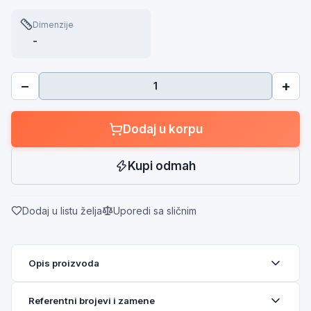
Dimenzije
-
−
+
Dodaj u korpu
Kupi odmah
Dodaj u listu želja
Uporedi sa sličnim
Opis proizvoda
Referentni brojevi i zamene