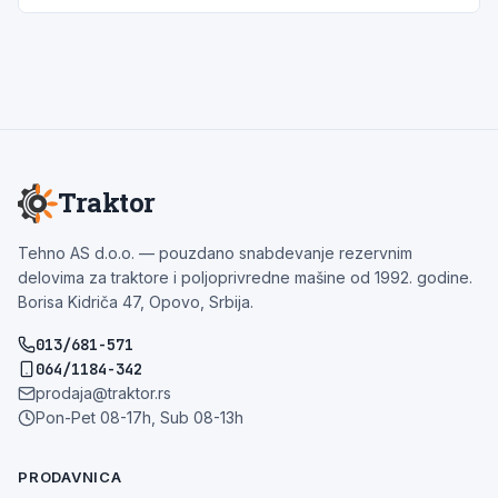
Traktor
Tehno AS d.o.o. — pouzdano snabdevanje rezervnim
delovima za traktore i poljoprivredne mašine od 1992. godine.
Borisa Kidriča 47, Opovo, Srbija.
013/681-571
064/1184-342
prodaja@traktor.rs
Pon-Pet 08-17h, Sub 08-13h
PRODAVNICA