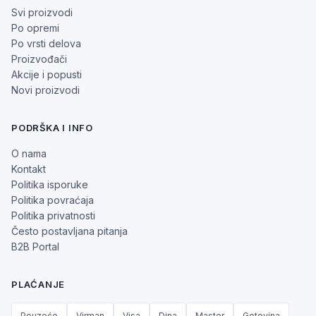
Svi proizvodi
Po opremi
Po vrsti delova
Proizvođači
Akcije i popusti
Novi proizvodi
PODRŠKA I INFO
O nama
Kontakt
Politika isporuke
Politika povraćaja
Politika privatnosti
Često postavljana pitanja
B2B Portal
PLAĆANJE
Pouzeće
Virman
Visa
Dina
Master
Gotovina