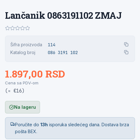
Lančanik 0863191102 ZMAJ
Šifra proizvoda
114
Katalog broj
086 3191 102
1.897,00 RSD
Cena sa PDV-om
(≈ €16)
Na lageru
Poručite do
13h
isporuka sledećeg dana. Dostava brza
pošta BEX.