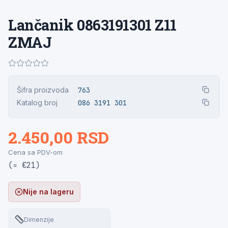
Lančanik 0863191301 Z11
ZMAJ
Šifra proizvoda
763
Katalog broj
086 3191 301
2.450,00 RSD
Cena sa PDV-om
(≈ €21)
Nije na lageru
Dimenzije