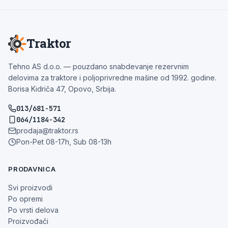
Traktor
Tehno AS d.o.o. — pouzdano snabdevanje rezervnim
delovima za traktore i poljoprivredne mašine od 1992. godine.
Borisa Kidriča 47, Opovo, Srbija.
013/681-571
064/1184-342
prodaja@traktor.rs
Pon-Pet 08-17h, Sub 08-13h
PRODAVNICA
Svi proizvodi
Po opremi
Po vrsti delova
Proizvođači