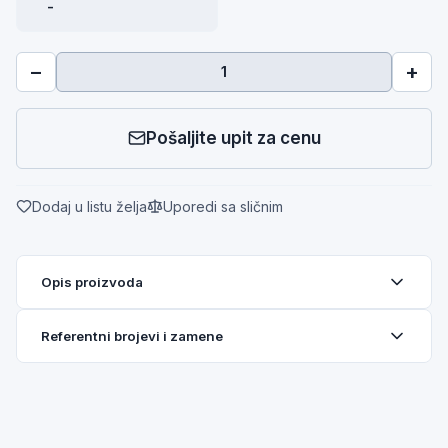
-
−
+
Pošaljite upit za cenu
Dodaj u listu želja
Uporedi sa sličnim
Opis proizvoda
Referentni brojevi i zamene