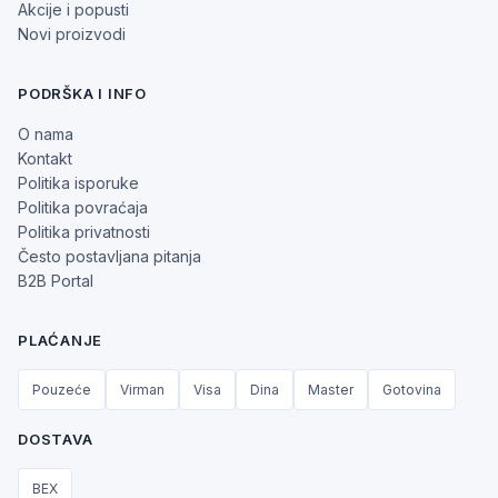
Akcije i popusti
Novi proizvodi
PODRŠKA I INFO
O nama
Kontakt
Politika isporuke
Politika povraćaja
Politika privatnosti
Često postavljana pitanja
B2B Portal
PLAĆANJE
Pouzeće
Virman
Visa
Dina
Master
Gotovina
DOSTAVA
BEX