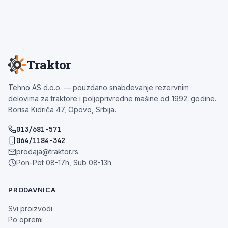
Traktor
Tehno AS d.o.o. — pouzdano snabdevanje rezervnim
delovima za traktore i poljoprivredne mašine od 1992. godine.
Borisa Kidriča 47, Opovo, Srbija.
013/681-571
064/1184-342
prodaja@traktor.rs
Pon-Pet 08-17h, Sub 08-13h
PRODAVNICA
Svi proizvodi
Po opremi