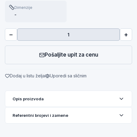
Dimenzije
-
−
+
Pošaljite upit za cenu
Dodaj u listu želja
Uporedi sa sličnim
Opis proizvoda
Referentni brojevi i zamene