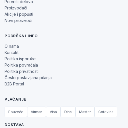
Po vrsti delova
Proizvođači
Akcije i popusti
Novi proizvodi
PODRŠKA I INFO
O nama
Kontakt
Politika isporuke
Politika povraćaja
Politika privatnosti
Često postavljana pitanja
B2B Portal
PLAĆANJE
Pouzeće
Virman
Visa
Dina
Master
Gotovina
DOSTAVA