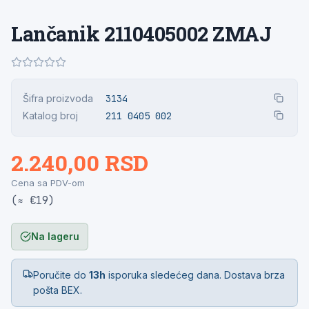
Lančanik 2110405002 ZMAJ
Šifra proizvoda
3134
Katalog broj
211 0405 002
2.240,00 RSD
Cena sa PDV-om
(≈ €19)
Na lageru
Poručite do
13h
isporuka sledećeg dana. Dostava brza
pošta BEX.