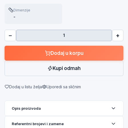
Dimenzije
-
−
+
Dodaj u korpu
Kupi odmah
Dodaj u listu želja
Uporedi sa sličnim
Opis proizvoda
Referentni brojevi i zamene