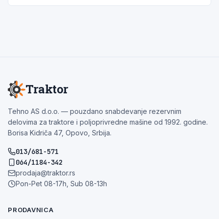
Traktor
Tehno AS d.o.o. — pouzdano snabdevanje rezervnim
delovima za traktore i poljoprivredne mašine od 1992. godine.
Borisa Kidriča 47, Opovo, Srbija.
013/681-571
064/1184-342
prodaja@traktor.rs
Pon-Pet 08-17h, Sub 08-13h
PRODAVNICA