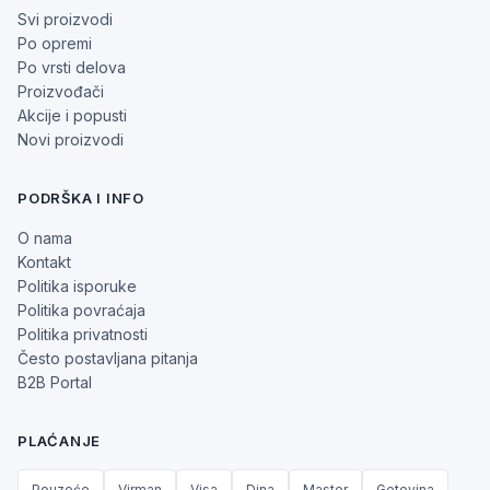
Svi proizvodi
Po opremi
Po vrsti delova
Proizvođači
Akcije i popusti
Novi proizvodi
PODRŠKA I INFO
O nama
Kontakt
Politika isporuke
Politika povraćaja
Politika privatnosti
Često postavljana pitanja
B2B Portal
PLAĆANJE
Pouzeće
Virman
Visa
Dina
Master
Gotovina