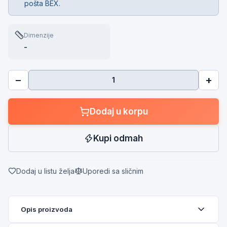
pošta BEX.
Dimenzije
-
−
+
Dodaj u korpu
Kupi odmah
Dodaj u listu želja
Uporedi sa sličnim
Opis proizvoda