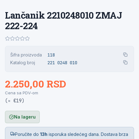
Lančanik 2210248010 ZMAJ
222-224
Šifra proizvoda
118
Katalog broj
221 0248 010
2.250,00 RSD
Cena sa PDV-om
(≈ €19)
Na lageru
Poručite do
13h
isporuka sledećeg dana. Dostava brza