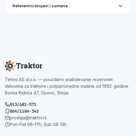
Referentni brojevi i zamene
Traktor
Tehno AS d.o.o. — pouzdano snabdevanje rezervnim
delovima za traktore i poljoprivredne mašine od 1992. godine.
Borisa Kidriča 47, Opovo, Srbija.
013/681-571
064/1184-342
prodaja@traktor.rs
Pon-Pet 08-17h, Sub 08-13h