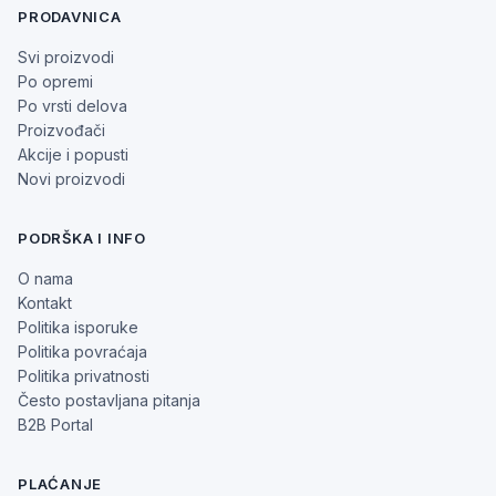
PRODAVNICA
Svi proizvodi
Po opremi
Po vrsti delova
Proizvođači
Akcije i popusti
Novi proizvodi
PODRŠKA I INFO
O nama
Kontakt
Politika isporuke
Politika povraćaja
Politika privatnosti
Često postavljana pitanja
B2B Portal
PLAĆANJE