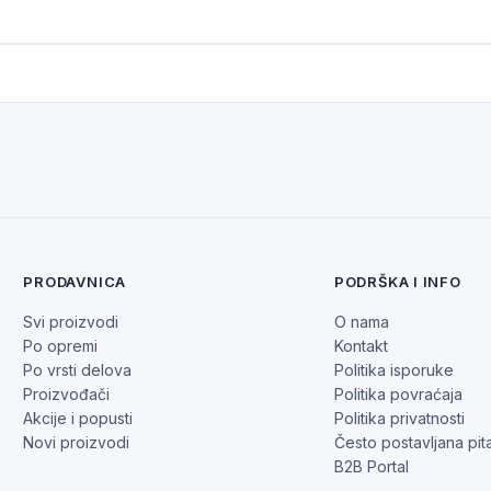
PRODAVNICA
PODRŠKA I INFO
Svi proizvodi
O nama
Po opremi
Kontakt
Po vrsti delova
Politika isporuke
Proizvođači
Politika povraćaja
Akcije i popusti
Politika privatnosti
Novi proizvodi
Često postavljana pit
B2B Portal