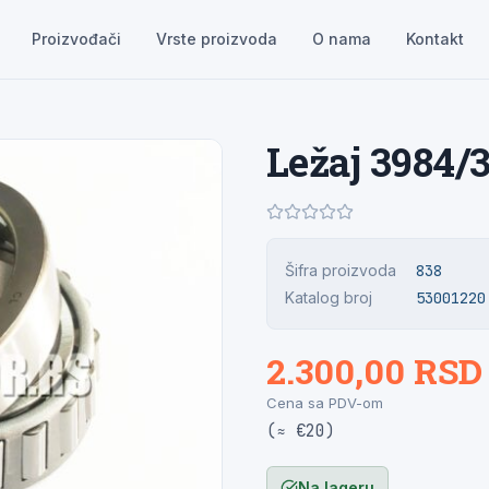
Proizvođači
Vrste proizvoda
O nama
Kontakt
Ležaj 3984/
Šifra proizvoda
838
Katalog broj
53001220
2.300,00 RSD
Cena sa PDV-om
(≈ €20)
Na lageru