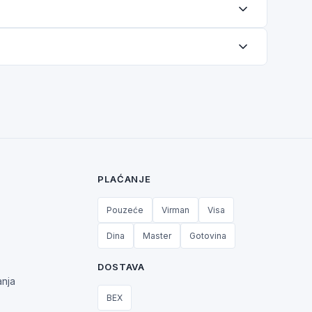
PLAĆANJE
Pouzeće
Virman
Visa
Dina
Master
Gotovina
DOSTAVA
anja
BEX