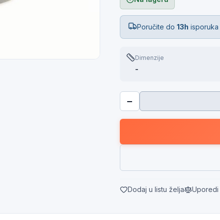
Poručite do
13h
isporuka
Dimenzije
-
−
Dodaj u listu želja
Uporedi 