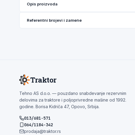
Opis proizvoda
Referentni brojevi i zamene
Traktor
Tehno AS d.o.o. — pouzdano snabdevanje rezervnim
delovima za traktore i poljoprivredne mašine od 1992.
godine. Borisa Kidriča 47, Opovo, Srbija.
013/681-571
064/1184-342
prodaja@traktor.rs