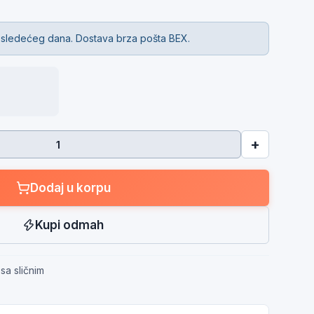
 sledećeg dana. Dostava brza pošta BEX.
+
Dodaj u korpu
Kupi odmah
sa sličnim