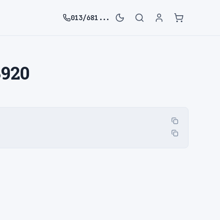
013/681...
3920