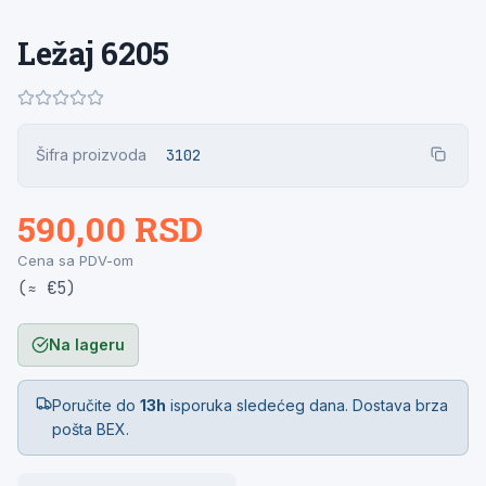
Ležaj 6205
Šifra proizvoda
3102
590,00 RSD
Cena sa PDV-om
(≈ €5)
Na lageru
Poručite do
13h
isporuka sledećeg dana. Dostava brza
pošta BEX.