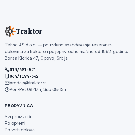
Traktor
Tehno AS d.o.o. — pouzdano snabdevanje rezervnim
delovima za traktore i poljoprivredne mašine od 1992. godine.
Borisa Kidriča 47, Opovo, Srbija.
013/681-571
064/1184-342
prodaja@traktor.rs
Pon-Pet 08-17h, Sub 08-13h
PRODAVNICA
Svi proizvodi
Po opremi
Po vrsti delova