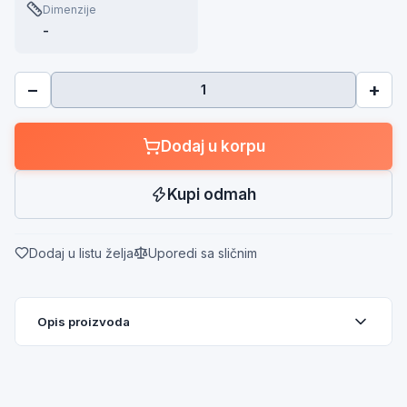
Dimenzije
-
−
+
Dodaj u korpu
Kupi odmah
Dodaj u listu želja
Uporedi sa sličnim
Opis proizvoda