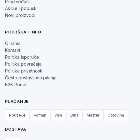
Proizvođači
Akcije i popusti
Novi proizvodi
PODRŠKA I INFO
O nama
Kontakt
Politika isporuke
Politika povraćaja
Politika privatnosti
Često postavljana pitanja
B2B Portal
PLAĆANJE
Pouzeće
Virman
Visa
Dina
Master
Gotovina
DOSTAVA