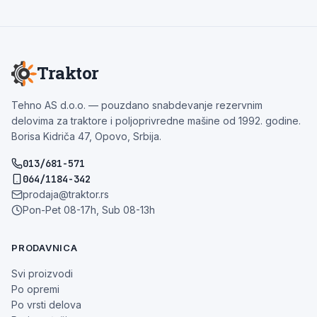
Traktor
Tehno AS d.o.o. — pouzdano snabdevanje rezervnim
delovima za traktore i poljoprivredne mašine od 1992. godine.
Borisa Kidriča 47, Opovo, Srbija.
013/681-571
064/1184-342
prodaja@traktor.rs
Pon-Pet 08-17h, Sub 08-13h
PRODAVNICA
Svi proizvodi
Po opremi
Po vrsti delova