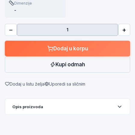
Dimenzije
-
−
+
Dodaj u korpu
Kupi odmah
Dodaj u listu želja
Uporedi sa sličnim
Opis proizvoda