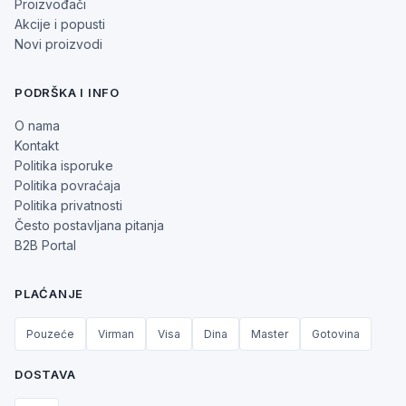
Proizvođači
Akcije i popusti
Novi proizvodi
PODRŠKA I INFO
O nama
Kontakt
Politika isporuke
Politika povraćaja
Politika privatnosti
Često postavljana pitanja
B2B Portal
PLAĆANJE
Pouzeće
Virman
Visa
Dina
Master
Gotovina
DOSTAVA