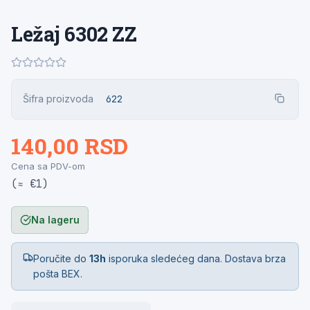
Ležaj 6302 ZZ
Šifra proizvoda
622
140,00 RSD
Cena sa PDV-om
(≈ €1)
Na lageru
Poručite do
13h
isporuka sledećeg dana. Dostava brza
pošta BEX.