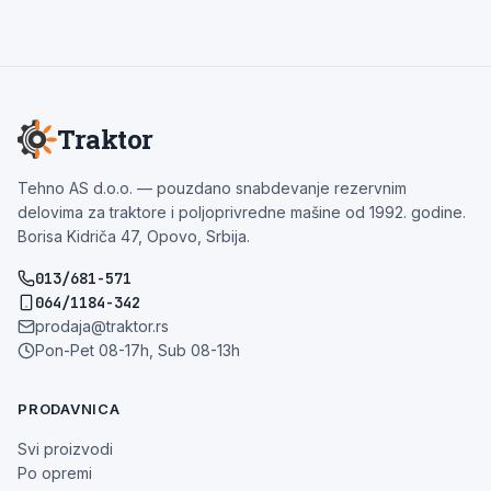
Traktor
Tehno AS d.o.o. — pouzdano snabdevanje rezervnim
delovima za traktore i poljoprivredne mašine od 1992. godine.
Borisa Kidriča 47, Opovo, Srbija.
013/681-571
064/1184-342
prodaja@traktor.rs
Pon-Pet 08-17h, Sub 08-13h
PRODAVNICA
Svi proizvodi
Po opremi