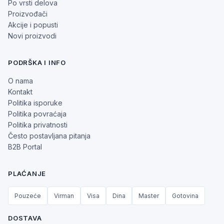
Po vrsti delova
Proizvođači
Akcije i popusti
Novi proizvodi
PODRŠKA I INFO
O nama
Kontakt
Politika isporuke
Politika povraćaja
Politika privatnosti
Često postavljana pitanja
B2B Portal
PLAĆANJE
Pouzeće
Virman
Visa
Dina
Master
Gotovina
DOSTAVA