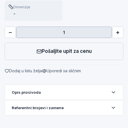
Dimenzije
-
−
+
Pošaljite upit za cenu
Dodaj u listu želja
Uporedi sa sličnim
Opis proizvoda
Referentni brojevi i zamene