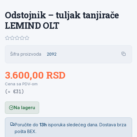
Odstojnik – tuljak tanjirače
LEMIND OLT
Šifra proizvoda
2092
3.600,00 RSD
Cena sa PDV-om
(≈ €31)
Na lageru
Poručite do
13h
isporuka sledećeg dana. Dostava brza
pošta BEX.