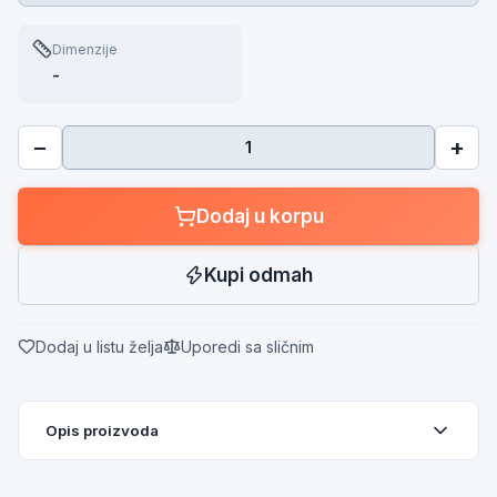
Dimenzije
-
−
+
Dodaj u korpu
Kupi odmah
Dodaj u listu želja
Uporedi sa sličnim
Opis proizvoda