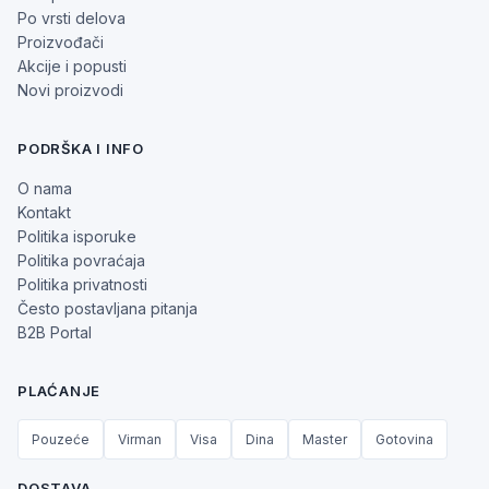
Po vrsti delova
Proizvođači
Akcije i popusti
Novi proizvodi
PODRŠKA I INFO
O nama
Kontakt
Politika isporuke
Politika povraćaja
Politika privatnosti
Često postavljana pitanja
B2B Portal
PLAĆANJE
Pouzeće
Virman
Visa
Dina
Master
Gotovina
DOSTAVA