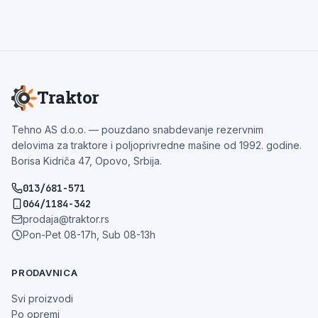
Traktor
Tehno AS d.o.o. — pouzdano snabdevanje rezervnim
delovima za traktore i poljoprivredne mašine od 1992. godine.
Borisa Kidriča 47, Opovo, Srbija.
013/681-571
064/1184-342
prodaja@traktor.rs
Pon-Pet 08-17h, Sub 08-13h
PRODAVNICA
Svi proizvodi
Po opremi