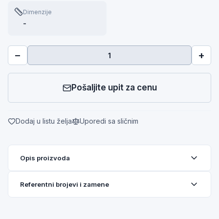
Dimenzije
-
−
+
Pošaljite upit za cenu
Dodaj u listu želja
Uporedi sa sličnim
Opis proizvoda
Referentni brojevi i zamene