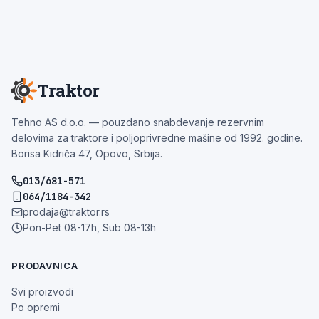
Traktor
Tehno AS d.o.o. — pouzdano snabdevanje rezervnim
delovima za traktore i poljoprivredne mašine od 1992. godine.
Borisa Kidriča 47, Opovo, Srbija.
013/681-571
064/1184-342
prodaja@traktor.rs
Pon-Pet 08-17h, Sub 08-13h
PRODAVNICA
Svi proizvodi
Po opremi