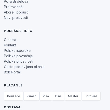
Po vrsti delova
Proizvođači
Akcije i popusti
Novi proizvodi
PODRŠKA I INFO
O nama
Kontakt
Politika isporuke
Politika povraćaja
Politika privatnosti
Često postavljana pitanja
B2B Portal
PLAĆANJE
Pouzeće
Virman
Visa
Dina
Master
Gotovina
DOSTAVA