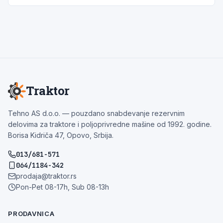
Traktor
Tehno AS d.o.o. — pouzdano snabdevanje rezervnim
delovima za traktore i poljoprivredne mašine od 1992. godine.
Borisa Kidriča 47, Opovo, Srbija.
013/681-571
064/1184-342
prodaja@traktor.rs
Pon-Pet 08-17h, Sub 08-13h
PRODAVNICA