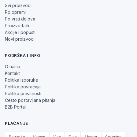
Svi proizvodi
Po opremi
Po vrsti delova
Proizvođači
Akcije i popusti
Novi proizvodi
PODRŠKA I INFO
O nama
Kontakt
Politika isporuke
Politika povraćaja
Politika privatnosti
Često postavljana pitanja
B2B Portal
PLAĆANJE
Pouzeće
Virman
Visa
Dina
Master
Gotovina