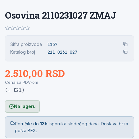
Osovina 2110231027 ZMAJ
Šifra proizvoda
1137
Katalog broj
211 0231 027
2.510,00 RSD
Cena sa PDV-om
(≈ €21)
Na lageru
Poručite do
13h
isporuka sledećeg dana. Dostava brza
pošta BEX.