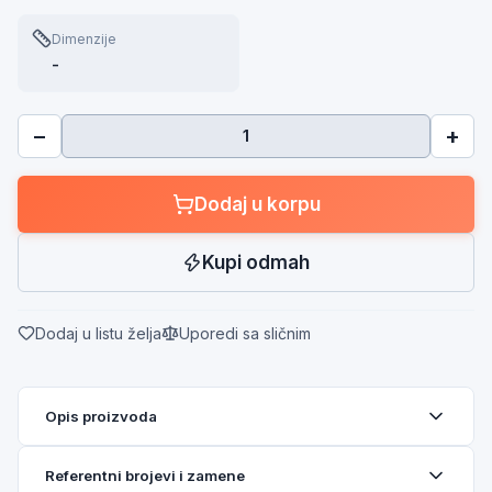
Dimenzije
-
−
+
Dodaj u korpu
Kupi odmah
Dodaj u listu želja
Uporedi sa sličnim
Opis proizvoda
Referentni brojevi i zamene