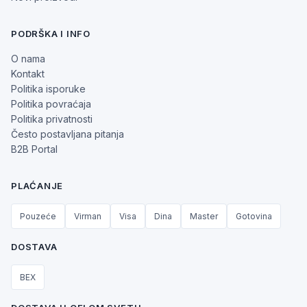
PODRŠKA I INFO
O nama
Kontakt
Politika isporuke
Politika povraćaja
Politika privatnosti
Često postavljana pitanja
B2B Portal
PLAĆANJE
Pouzeće
Virman
Visa
Dina
Master
Gotovina
DOSTAVA
BEX