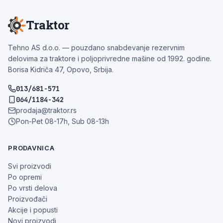
Traktor
Tehno AS d.o.o. — pouzdano snabdevanje rezervnim
delovima za traktore i poljoprivredne mašine od 1992. godine.
Borisa Kidriča 47, Opovo, Srbija.
013/681-571
064/1184-342
prodaja@traktor.rs
Pon-Pet 08-17h, Sub 08-13h
PRODAVNICA
Svi proizvodi
Po opremi
Po vrsti delova
Proizvođači
Akcije i popusti
Novi proizvodi