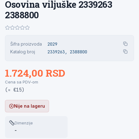
Osovina viljuške 2339263
2388800
Šifra proizvoda
2029
Katalog broj
2339263, 2388800
1.724,00 RSD
Cena sa PDV-om
(≈ €15)
Nije na lageru
Dimenzije
-