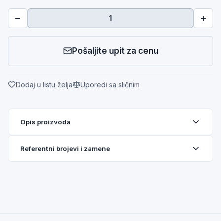
−
+
Pošaljite upit za cenu
Dodaj u listu želja
Uporedi sa sličnim
Opis proizvoda
Referentni brojevi i zamene