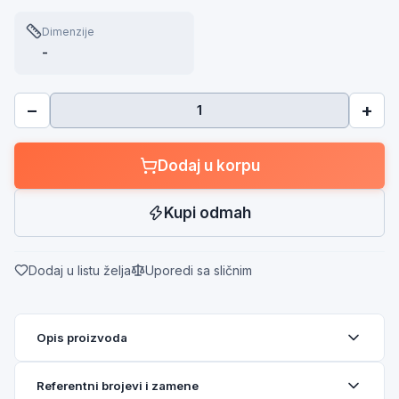
Dimenzije
-
−
+
Dodaj u korpu
Kupi odmah
Dodaj u listu želja
Uporedi sa sličnim
Opis proizvoda
Referentni brojevi i zamene