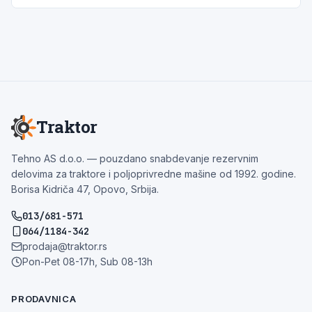
Traktor
Tehno AS d.o.o. — pouzdano snabdevanje rezervnim
delovima za traktore i poljoprivredne mašine od 1992. godine.
Borisa Kidriča 47, Opovo, Srbija.
013/681-571
064/1184-342
prodaja@traktor.rs
Pon-Pet 08-17h, Sub 08-13h
PRODAVNICA