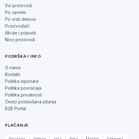
Svi proizvodi
Po opremi
Po vrsti delova
Proizvođači
Akcije i popusti
Novi proizvodi
PODRŠKA I INFO
O nama
Kontakt
Politika isporuke
Politika povraćaja
Politika privatnosti
Često postavljana pitanja
B2B Portal
PLAĆANJE
Pouzeće
Virman
Visa
Dina
Master
Gotovina