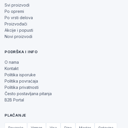
Svi proizvodi
Po opremi
Po vrsti delova
Proizvođači
Akcije i popusti
Novi proizvodi
PODRŠKA I INFO
O nama
Kontakt
Politika isporuke
Politika povraćaja
Politika privatnosti
Često postavljana pitanja
B2B Portal
PLAĆANJE
Pouzeće
Virman
Visa
Dina
Master
Gotovina