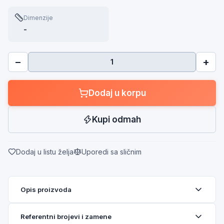
Dimenzije
-
−
+
Dodaj u korpu
Kupi odmah
Dodaj u listu želja
Uporedi sa sličnim
Opis proizvoda
Referentni brojevi i zamene