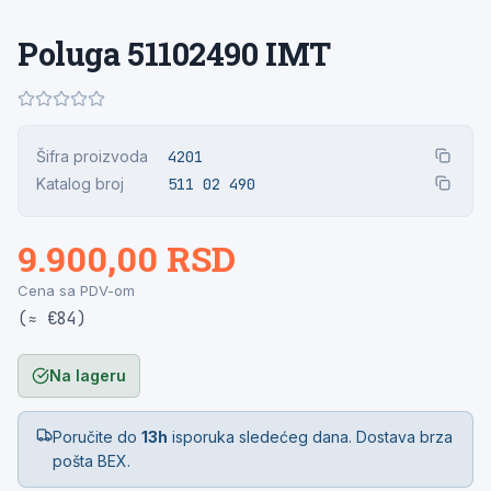
Poluga 51102490 IMT
Šifra proizvoda
4201
Katalog broj
511 02 490
9.900,00 RSD
Cena sa PDV-om
(≈ €84)
Na lageru
Poručite do
13h
isporuka sledećeg dana. Dostava brza
pošta BEX.