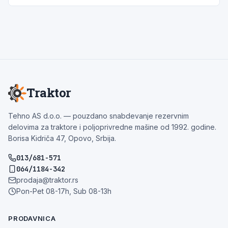
Traktor
Tehno AS d.o.o. — pouzdano snabdevanje rezervnim
delovima za traktore i poljoprivredne mašine od 1992. godine.
Borisa Kidriča 47, Opovo, Srbija.
013/681-571
064/1184-342
prodaja@traktor.rs
Pon-Pet 08-17h, Sub 08-13h
PRODAVNICA