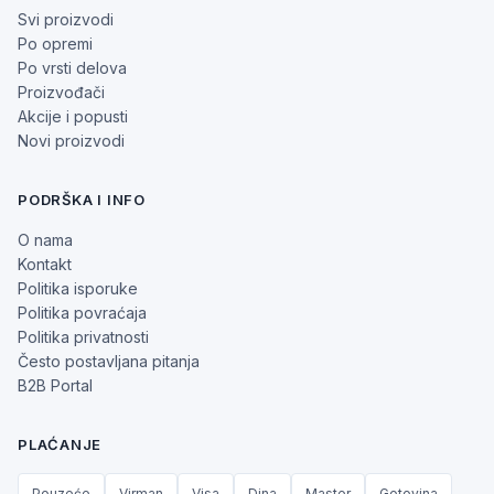
Svi proizvodi
Po opremi
Po vrsti delova
Proizvođači
Akcije i popusti
Novi proizvodi
PODRŠKA I INFO
O nama
Kontakt
Politika isporuke
Politika povraćaja
Politika privatnosti
Često postavljana pitanja
B2B Portal
PLAĆANJE
Pouzeće
Virman
Visa
Dina
Master
Gotovina