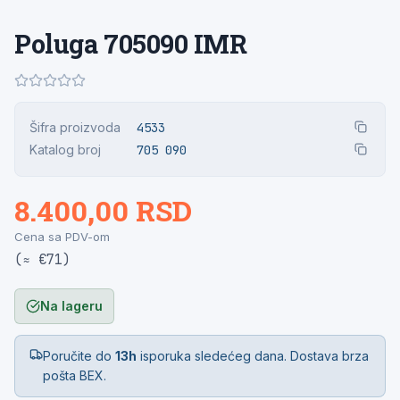
Poluga 705090 IMR
Šifra proizvoda
4533
Katalog broj
705 090
8.400,00 RSD
Cena sa PDV-om
(≈ €71)
Na lageru
Poručite do
13h
isporuka sledećeg dana. Dostava brza
pošta BEX.