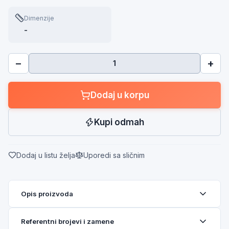
Dimenzije
-
−
+
Dodaj u korpu
Kupi odmah
Dodaj u listu želja
Uporedi sa sličnim
Opis proizvoda
Referentni brojevi i zamene