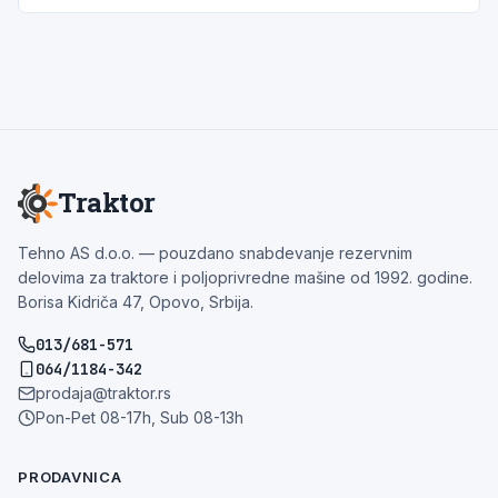
Traktor
Tehno AS d.o.o. — pouzdano snabdevanje rezervnim
delovima za traktore i poljoprivredne mašine od 1992. godine.
Borisa Kidriča 47, Opovo, Srbija.
013/681-571
064/1184-342
prodaja@traktor.rs
Pon-Pet 08-17h, Sub 08-13h
PRODAVNICA