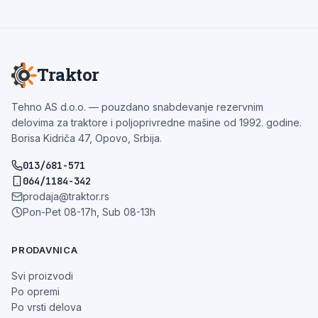
Traktor
Tehno AS d.o.o. — pouzdano snabdevanje rezervnim
delovima za traktore i poljoprivredne mašine od 1992. godine.
Borisa Kidriča 47, Opovo, Srbija.
013/681-571
064/1184-342
prodaja@traktor.rs
Pon-Pet 08-17h, Sub 08-13h
PRODAVNICA
Svi proizvodi
Po opremi
Po vrsti delova