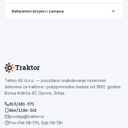
Referentni brojevi i zamene
Traktor
Tehno AS d.o.o. — pouzdano snabdevanje rezervnim
delovima za traktore i poljoprivredne mašine od 1992. godine.
Borisa Kidriča 47, Opovo, Srbija.
013/681-571
064/1184-342
prodaja@traktor.rs
Pon-Pet 08-17h, Sub 08-13h