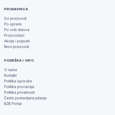
PRODAVNICA
Svi proizvodi
Po opremi
Po vrsti delova
Proizvođači
Akcije i popusti
Novi proizvodi
PODRŠKA I INFO
O nama
Kontakt
Politika isporuke
Politika povraćaja
Politika privatnosti
Često postavljana pitanja
B2B Portal