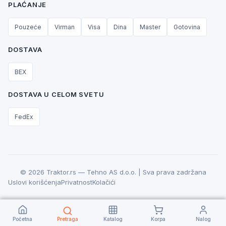
PLAĆANJE
Pouzeće
Virman
Visa
Dina
Master
Gotovina
DOSTAVA
BEX
DOSTAVA U CELOM SVETU
FedEx
© 2026 Traktor.rs — Tehno AS d.o.o. | Sva prava zadržana
Uslovi korišćenja
Privatnost
Kolačići
Početna
Pretraga
Katalog
Korpa
Nalog