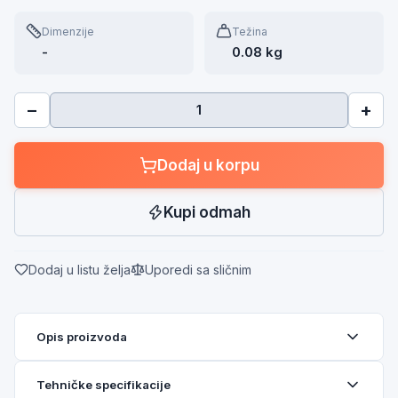
Dimenzije
Težina
-
0.08 kg
−
+
Dodaj u korpu
Kupi odmah
Dodaj u listu želja
Uporedi sa sličnim
Opis proizvoda
Tehničke specifikacije