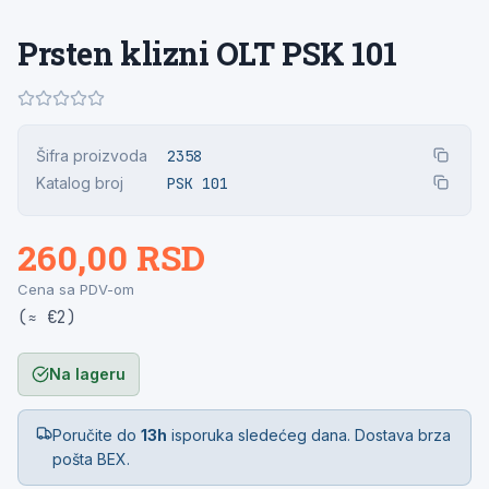
Prsten klizni OLT PSK 101
Šifra proizvoda
2358
Katalog broj
PSK 101
260,00 RSD
Cena sa PDV-om
(≈ €2)
Na lageru
Poručite do
13h
isporuka sledećeg dana. Dostava brza
pošta BEX.