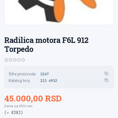
Radilica motora F6L 912
Torpedo
Šifra proizvoda
3247
Katalog broj
213 6932
45.000,00 RSD
Cena sa PDV-om
(≈ €383)