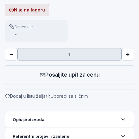
Nije na lageru
Dimenzije
-
−
+
Pošaljite upit za cenu
Dodaj u listu želja
Uporedi sa sličnim
Opis proizvoda
Referentni brojevi i zamene