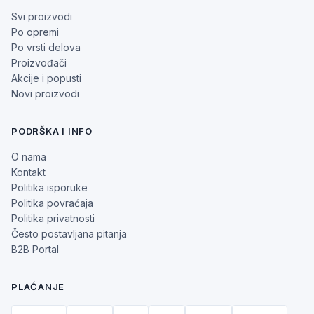
Svi proizvodi
Po opremi
Po vrsti delova
Proizvođači
Akcije i popusti
Novi proizvodi
PODRŠKA I INFO
O nama
Kontakt
Politika isporuke
Politika povraćaja
Politika privatnosti
Često postavljana pitanja
B2B Portal
PLAĆANJE