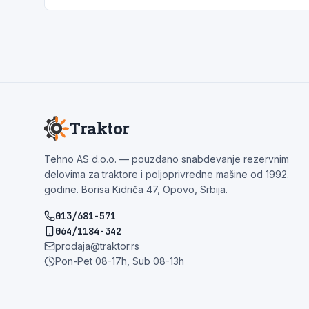
Traktor
Tehno AS d.o.o. — pouzdano snabdevanje rezervnim
delovima za traktore i poljoprivredne mašine od 1992.
godine. Borisa Kidriča 47, Opovo, Srbija.
013/681-571
064/1184-342
prodaja@traktor.rs
Pon-Pet 08-17h, Sub 08-13h