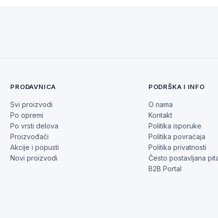
PRODAVNICA
PODRŠKA I INFO
Svi proizvodi
O nama
Po opremi
Kontakt
Po vrsti delova
Politika isporuke
Proizvođači
Politika povraćaja
Akcije i popusti
Politika privatnosti
Novi proizvodi
Često postavljana pit
B2B Portal