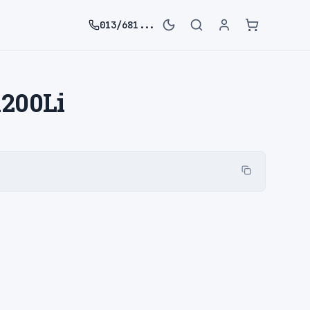
013/681...
200Li