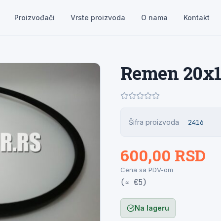
Proizvođači
Vrste proizvoda
O nama
Kontakt
Remen 20x1
Šifra proizvoda
2416
600,00 RSD
Cena sa PDV-om
(≈ €5)
Na lageru