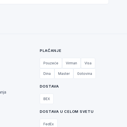
PLAĆANJE
Pouzeće
Virman
Visa
Dina
Master
Gotovina
DOSTAVA
anja
BEX
DOSTAVA U CELOM SVETU
FedEx