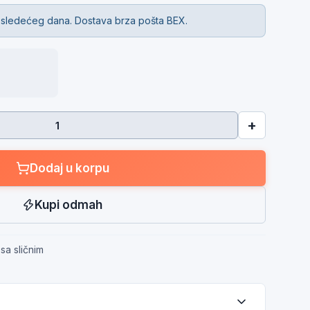
 sledećeg dana. Dostava brza pošta BEX.
+
Dodaj u korpu
Kupi odmah
sa sličnim