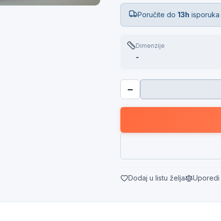
Poručite do
13h
isporuka
Dimenzije
-
−
Dodaj u listu želja
Uporedi 