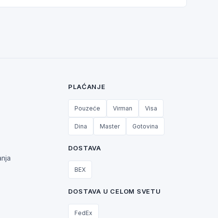
PLAĆANJE
Pouzeće
Virman
Visa
Dina
Master
Gotovina
DOSTAVA
anja
BEX
DOSTAVA U CELOM SVETU
FedEx