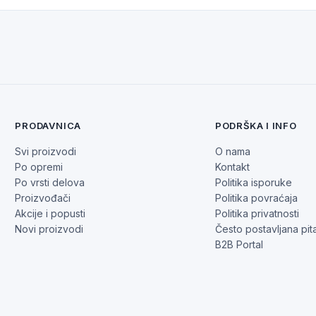
PRODAVNICA
PODRŠKA I INFO
Svi proizvodi
O nama
Po opremi
Kontakt
Po vrsti delova
Politika isporuke
Proizvođači
Politika povraćaja
Akcije i popusti
Politika privatnosti
Novi proizvodi
Često postavljana pit
B2B Portal