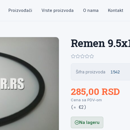
Proizvođači
Vrste proizvoda
O nama
Kontakt
Remen 9.5x
Šifra proizvoda
1542
285,00 RSD
Cena sa PDV-om
(≈ €2)
Na lageru