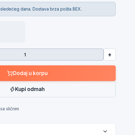
 sledećeg dana. Dostava brza pošta BEX.
+
Dodaj u korpu
Kupi odmah
sa sličnim