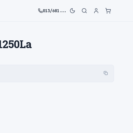
013/681...
1250La