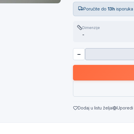
Poručite do
13h
isporuka
Dimenzije
-
−
Dodaj u listu želja
Uporedi 