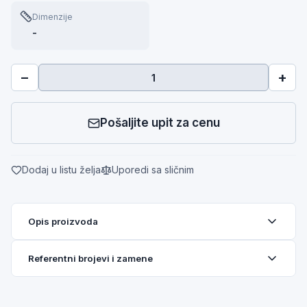
Dimenzije
-
−
+
Pošaljite upit za cenu
Dodaj u listu želja
Uporedi sa sličnim
Opis proizvoda
Referentni brojevi i zamene