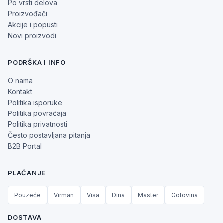
Po vrsti delova
Proizvođači
Akcije i popusti
Novi proizvodi
PODRŠKA I INFO
O nama
Kontakt
Politika isporuke
Politika povraćaja
Politika privatnosti
Često postavljana pitanja
B2B Portal
PLAĆANJE
Pouzeće
Virman
Visa
Dina
Master
Gotovina
DOSTAVA