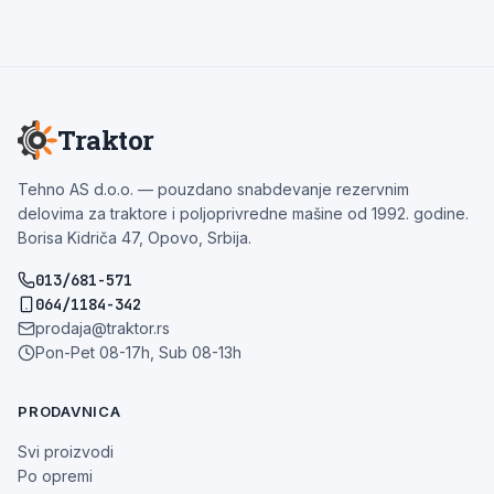
Traktor
Tehno AS d.o.o. — pouzdano snabdevanje rezervnim
delovima za traktore i poljoprivredne mašine od 1992. godine.
Borisa Kidriča 47, Opovo, Srbija.
013/681-571
064/1184-342
prodaja@traktor.rs
Pon-Pet 08-17h, Sub 08-13h
PRODAVNICA
Svi proizvodi
Po opremi