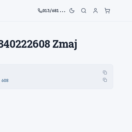
013/681...
840222608 Zmaj
 608