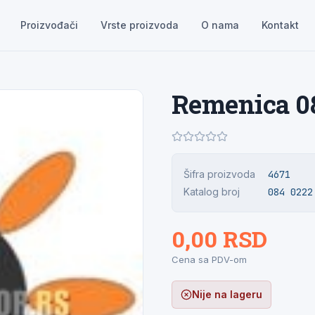
Proizvođači
Vrste proizvoda
O nama
Kontakt
Remenica 0
Šifra proizvoda
4671
Katalog broj
084 0222
0,00 RSD
Cena sa PDV-om
Nije na lageru