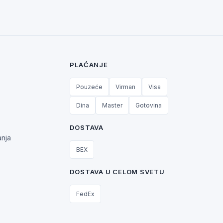
PLAĆANJE
Pouzeće
Virman
Visa
Dina
Master
Gotovina
DOSTAVA
anja
BEX
DOSTAVA U CELOM SVETU
FedEx