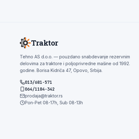
Traktor
Tehno AS d.o.o. — pouzdano snabdevanje rezervnim
delovima za traktore i poljoprivredne mašine od 1992.
godine. Borisa Kidriča 47, Opovo, Srbija.
013/681-571
064/1184-342
prodaja@traktor.rs
Pon-Pet 08-17h, Sub 08-13h