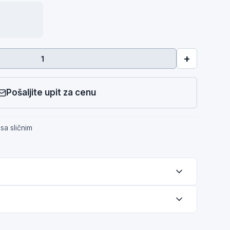
+
Pošaljite upit za cenu
sa sličnim