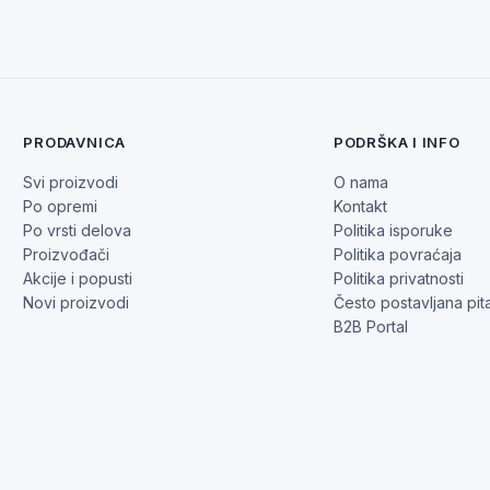
PRODAVNICA
PODRŠKA I INFO
Svi proizvodi
O nama
Po opremi
Kontakt
Po vrsti delova
Politika isporuke
Proizvođači
Politika povraćaja
Akcije i popusti
Politika privatnosti
Novi proizvodi
Često postavljana pit
B2B Portal