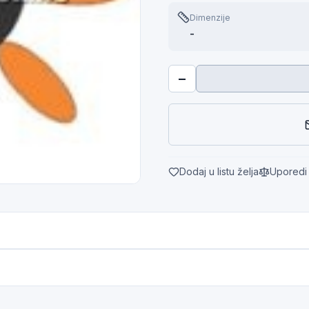
Dimenzije
-
−
Dodaj u listu želja
Uporedi 