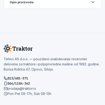
Opis proizvoda
Traktor
Tehno AS d.o.o. — pouzdano snabdevanje rezervnim
delovima za traktore i poljoprivredne mašine od 1992. godine.
Borisa Kidriča 47, Opovo, Srbija.
013/681-571
064/1184-342
prodaja@traktor.rs
Pon-Pet 08-17h, Sub 08-13h