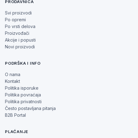
PRODAVNICA
Svi proizvodi
Po opremi
Po vrsti delova
Proizvođači
Akcije i popusti
Novi proizvodi
PODRŠKA I INFO
O nama
Kontakt
Politika isporuke
Politika povraćaja
Politika privatnosti
Često postavljana pitanja
B2B Portal
PLAĆANJE