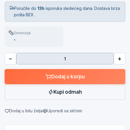
Poručite do
13h
isporuka sledećeg dana. Dostava brza
pošta BEX.
Dimenzije
-
−
+
Dodaj u korpu
Kupi odmah
Dodaj u listu želja
Uporedi sa sličnim