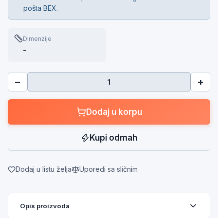
pošta BEX.
Dimenzije
-
−
+
Dodaj u korpu
Kupi odmah
Dodaj u listu želja
Uporedi sa sličnim
Opis proizvoda