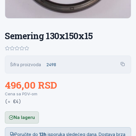
Semering 130x150x15
Šifra proizvoda
2498
496,00 RSD
Cena sa PDV-om
(≈ €4)
Na lageru
Poručite do
13h
isporuka sledećeg dana. Dostava brza