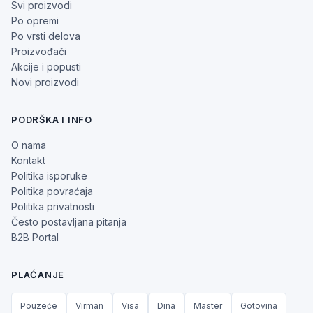
Svi proizvodi
Po opremi
Po vrsti delova
Proizvođači
Akcije i popusti
Novi proizvodi
PODRŠKA I INFO
O nama
Kontakt
Politika isporuke
Politika povraćaja
Politika privatnosti
Često postavljana pitanja
B2B Portal
PLAĆANJE
Pouzeće
Virman
Visa
Dina
Master
Gotovina