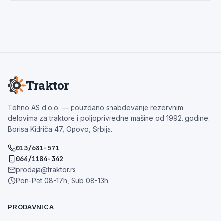
Traktor
Tehno AS d.o.o. — pouzdano snabdevanje rezervnim
delovima za traktore i poljoprivredne mašine od 1992. godine.
Borisa Kidriča 47, Opovo, Srbija.
013/681-571
064/1184-342
prodaja@traktor.rs
Pon-Pet 08-17h, Sub 08-13h
PRODAVNICA