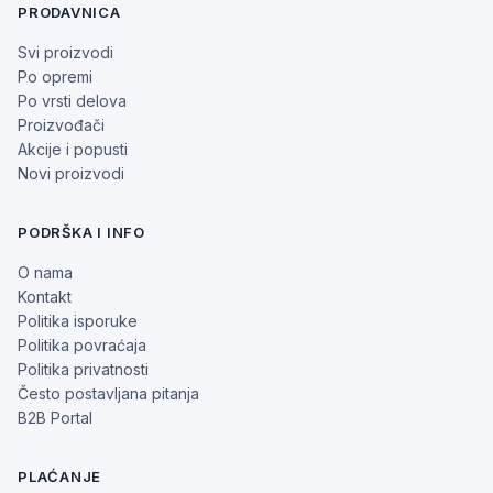
PRODAVNICA
Svi proizvodi
Po opremi
Po vrsti delova
Proizvođači
Akcije i popusti
Novi proizvodi
PODRŠKA I INFO
O nama
Kontakt
Politika isporuke
Politika povraćaja
Politika privatnosti
Često postavljana pitanja
B2B Portal
PLAĆANJE