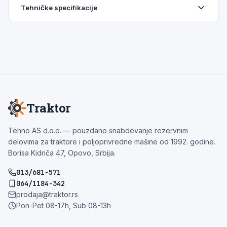
Tehničke specifikacije
Traktor
Tehno AS d.o.o. — pouzdano snabdevanje rezervnim
delovima za traktore i poljoprivredne mašine od 1992. godine.
Borisa Kidriča 47, Opovo, Srbija.
013/681-571
064/1184-342
prodaja@traktor.rs
Pon-Pet 08-17h, Sub 08-13h