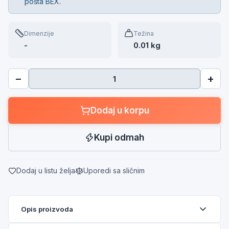
pošta BEX.
Dimenzije
Težina
-
0.01 kg
−
+
Dodaj u korpu
Kupi odmah
Dodaj u listu želja
Uporedi sa sličnim
Opis proizvoda