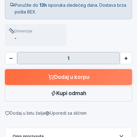
Poručite do
13h
isporuka sledećeg dana. Dostava brza
pošta BEX.
Dimenzije
-
−
+
Dodaj u korpu
Kupi odmah
Dodaj u listu želja
Uporedi sa sličnim
Opis proizvoda