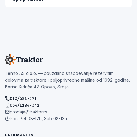
Traktor
Tehno AS d.o.o. — pouzdano snabdevanje rezervnim
delovima za traktore i poljoprivredne mašine od 1992. godine.
Borisa Kidriča 47, Opovo, Srbija.
013/681-571
064/1184-342
prodaja@traktor.rs
Pon-Pet 08-17h, Sub 08-13h
PRODAVNICA