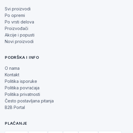
Svi proizvodi
Po opremi
Po vrsti delova
Proizvođači
Akcije i popusti
Novi proizvodi
PODRŠKA I INFO
O nama
Kontakt
Politika isporuke
Politika povraćaja
Politika privatnosti
Često postavljana pitanja
B2B Portal
PLAĆANJE