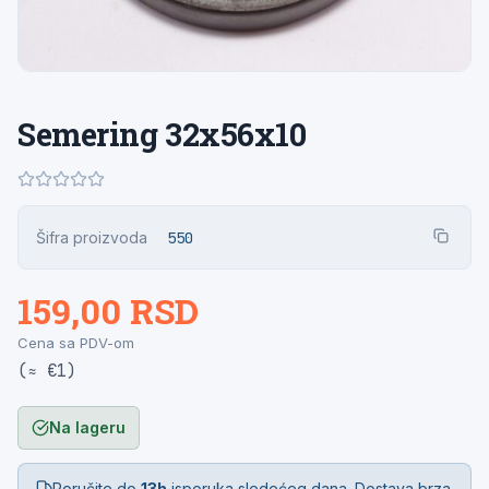
Semering 32x56x10
Šifra proizvoda
550
159,00 RSD
Cena sa PDV-om
(≈ €1)
Na lageru
Poručite do
13h
isporuka sledećeg dana. Dostava brza