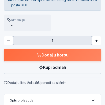
pošta BEX.
Dimenzije
-
−
+
Dodaj u korpu
Kupi odmah
Dodaj u listu želja
Uporedi sa sličnim
Opis proizvoda