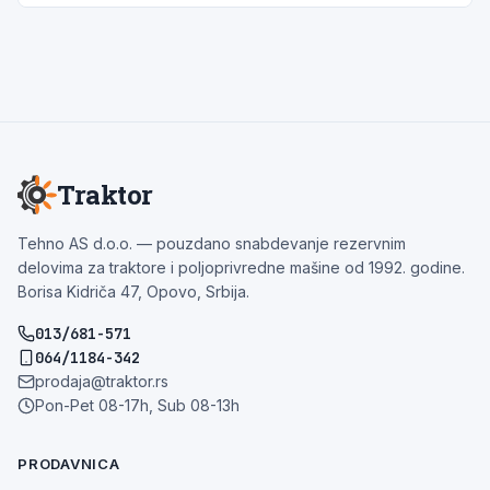
Traktor
Tehno AS d.o.o. — pouzdano snabdevanje rezervnim
delovima za traktore i poljoprivredne mašine od 1992. godine.
Borisa Kidriča 47, Opovo, Srbija.
013/681-571
064/1184-342
prodaja@traktor.rs
Pon-Pet 08-17h, Sub 08-13h
PRODAVNICA