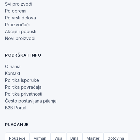
Svi proizvodi
Po opremi
Po vrsti delova
Proizvođači
Akcije i popusti
Novi proizvodi
PODRŠKA I INFO
O nama
Kontakt
Politika isporuke
Politika povraćaja
Politika privatnosti
Često postavljana pitanja
B2B Portal
PLAĆANJE
Pouzeće
Virman
Visa
Dina
Master
Gotovina