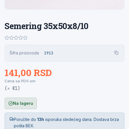
Semering 35x50x8/10
Šifra proizvoda
1913
141,00 RSD
Cena sa PDV-om
(≈ €1)
Na lageru
Poručite do
13h
isporuka sledećeg dana. Dostava brza
pošta BEX.