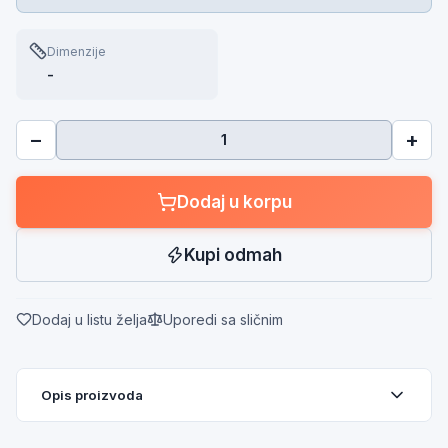
Dimenzije
-
−
+
Dodaj u korpu
Kupi odmah
Dodaj u listu želja
Uporedi sa sličnim
Opis proizvoda