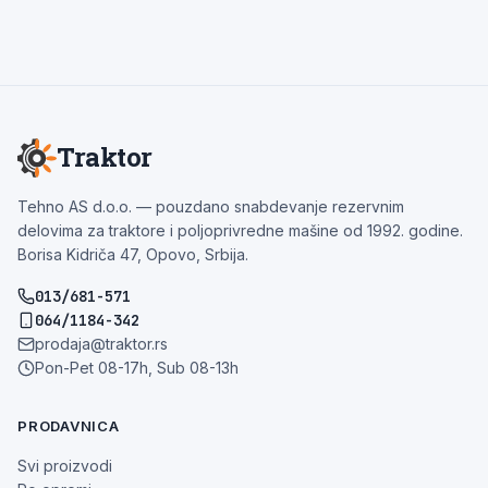
Traktor
Tehno AS d.o.o. — pouzdano snabdevanje rezervnim
delovima za traktore i poljoprivredne mašine od 1992. godine.
Borisa Kidriča 47, Opovo, Srbija.
013/681-571
064/1184-342
prodaja@traktor.rs
Pon-Pet 08-17h, Sub 08-13h
PRODAVNICA
Svi proizvodi