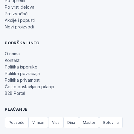
Po opremi
Po vrsti delova
Proizvođači
Akcije i popusti
Novi proizvodi
PODRŠKA I INFO
O nama
Kontakt
Politika isporuke
Politika povraćaja
Politika privatnosti
Često postavljana pitanja
B2B Portal
PLAĆANJE
Pouzeće
Virman
Visa
Dina
Master
Gotovina