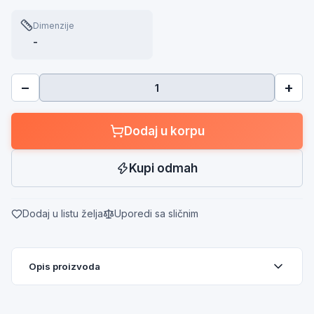
Dimenzije
-
−
+
Dodaj u korpu
Kupi odmah
Dodaj u listu želja
Uporedi sa sličnim
Opis proizvoda