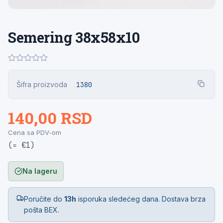
Semering 38x58x10
Šifra proizvoda
1380
140,00 RSD
Cena sa PDV-om
(≈ €1)
Na lageru
Poručite do
13h
isporuka sledećeg dana. Dostava brza
pošta BEX.