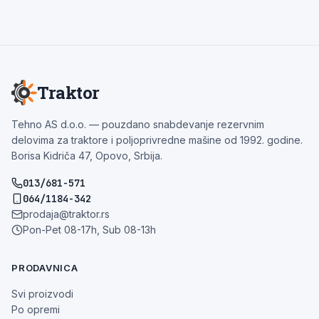
Traktor
Tehno AS d.o.o. — pouzdano snabdevanje rezervnim
delovima za traktore i poljoprivredne mašine od 1992. godine.
Borisa Kidriča 47, Opovo, Srbija.
013/681-571
064/1184-342
prodaja@traktor.rs
Pon-Pet 08-17h, Sub 08-13h
PRODAVNICA
Svi proizvodi
Po opremi