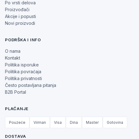
Po vrsti delova
Proizvođači
Akcije i popusti
Novi proizvodi
PODRŠKA I INFO
O nama
Kontakt
Politika isporuke
Politika povraćaja
Politika privatnosti
Često postavljana pitanja
B2B Portal
PLAĆANJE
Pouzeće
Virman
Visa
Dina
Master
Gotovina
DOSTAVA