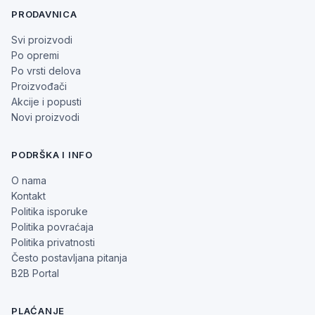
PRODAVNICA
Svi proizvodi
Po opremi
Po vrsti delova
Proizvođači
Akcije i popusti
Novi proizvodi
PODRŠKA I INFO
O nama
Kontakt
Politika isporuke
Politika povraćaja
Politika privatnosti
Često postavljana pitanja
B2B Portal
PLAĆANJE