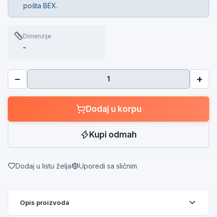
pošta BEX.
Dimenzije
-
−
+
Dodaj u korpu
Kupi odmah
Dodaj u listu želja
Uporedi sa sličnim
Opis proizvoda