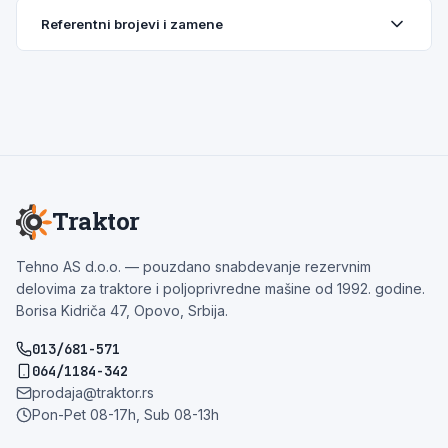
Referentni brojevi i zamene
Traktor
Tehno AS d.o.o. — pouzdano snabdevanje rezervnim
delovima za traktore i poljoprivredne mašine od 1992. godine.
Borisa Kidriča 47, Opovo, Srbija.
013/681-571
064/1184-342
prodaja@traktor.rs
Pon-Pet 08-17h, Sub 08-13h