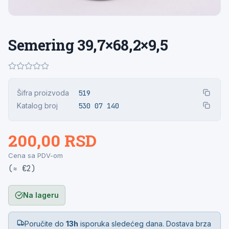
Semering 39,7×68,2×9,5
Šifra proizvoda
519
Katalog broj
530 07 140
200,00 RSD
Cena sa PDV-om
(≈ €2)
Na lageru
Poručite do
13h
isporuka sledećeg dana. Dostava brza