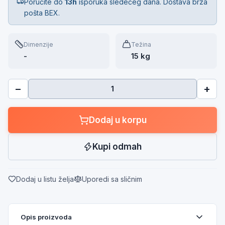
Poručite do
13h
isporuka sledećeg dana. Dostava brza
pošta BEX.
Dimenzije
Težina
-
15 kg
−
+
Dodaj u korpu
Kupi odmah
Dodaj u listu želja
Uporedi sa sličnim
Opis proizvoda