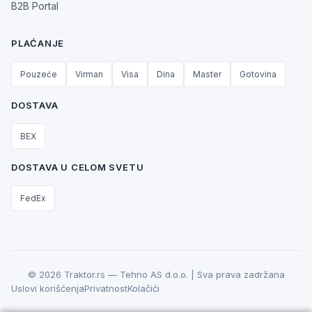
B2B Portal
PLAĆANJE
Pouzeće
Virman
Visa
Dina
Master
Gotovina
DOSTAVA
BEX
DOSTAVA U CELOM SVETU
FedEx
© 2026 Traktor.rs — Tehno AS d.o.o. | Sva prava zadržana
Uslovi korišćenja
Privatnost
Kolačići