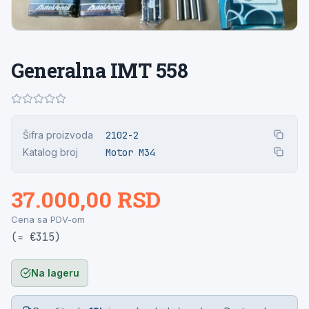
Generalna IMT 558
Šifra proizvoda
2102-2
Katalog broj
Motor M34
37.000,00 RSD
Cena sa PDV-om
(≈ €315)
Na lageru