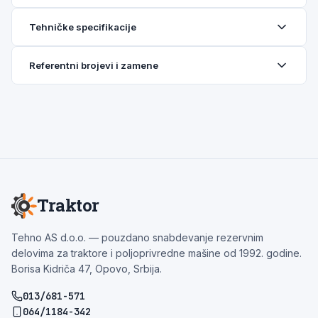
Tehničke specifikacije
Referentni brojevi i zamene
Traktor
Tehno AS d.o.o. — pouzdano snabdevanje rezervnim
delovima za traktore i poljoprivredne mašine od 1992. godine.
Borisa Kidriča 47, Opovo, Srbija.
013/681-571
064/1184-342