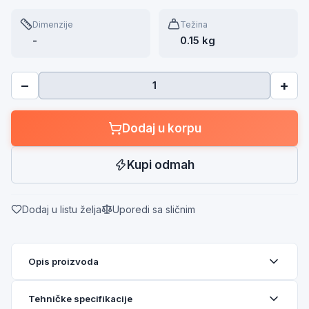
Dimenzije
Težina
-
0.15 kg
−
+
Dodaj u korpu
Kupi odmah
Dodaj u listu želja
Uporedi sa sličnim
Opis proizvoda
Tehničke specifikacije