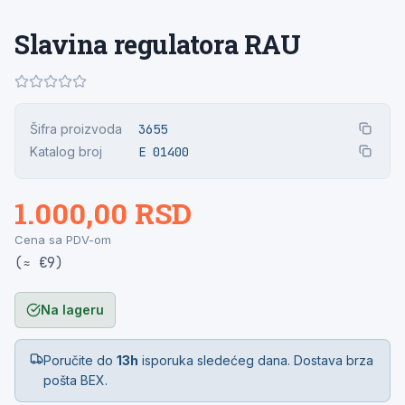
Slavina regulatora RAU
Šifra proizvoda
3655
Katalog broj
E 01400
1.000,00 RSD
Cena sa PDV-om
(≈ €9)
Na lageru
Poručite do
13h
isporuka sledećeg dana. Dostava brza
pošta BEX.