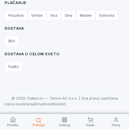
PLAĆANJE
Pouzeće
Virman
Visa
Dina
Master
Gotovina
DOSTAVA
BEX
DOSTAVA U CELOM SVETU
FedEx
© 2026 Traktor.rs — Tehno AS d.o.o. | Sva prava zadržana
Uslovi korišćenja
Privatnost
Kolačići
Početna
Pretraga
Katalog
Korpa
Nalog