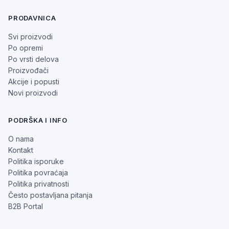
PRODAVNICA
Svi proizvodi
Po opremi
Po vrsti delova
Proizvođači
Akcije i popusti
Novi proizvodi
PODRŠKA I INFO
O nama
Kontakt
Politika isporuke
Politika povraćaja
Politika privatnosti
Često postavljana pitanja
B2B Portal