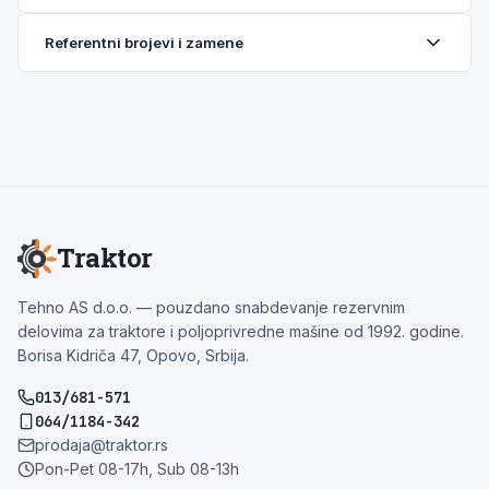
Referentni brojevi i zamene
Traktor
Tehno AS d.o.o. — pouzdano snabdevanje rezervnim
delovima za traktore i poljoprivredne mašine od 1992. godine.
Borisa Kidriča 47, Opovo, Srbija.
013/681-571
064/1184-342
prodaja@traktor.rs
Pon-Pet 08-17h, Sub 08-13h