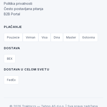
Politika privatnosti
Često postavljana pitanja
B2B Portal
PLAĆANJE
Pouzeće
Virman
Visa
Dina
Master
Gotovina
DOSTAVA
BEX
DOSTAVA U CELOM SVETU
FedEx
© 2026 Traktor.rs — Tehno AS d.o.o. | Sva prava zadržana