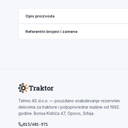
Opis proizvoda
Referentni brojevi i zamene
Traktor
Tehno AS d.o.o. — pouzdano snabdevanje rezervnim
delovima za traktore i poljoprivredne mašine od 1992.
godine. Borisa Kidriča 47, Opovo, Srbija.
013/681-571