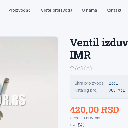
Proizvođači
Vrste proizvoda
O nama
Kontakt
Ventil izdu
IMR
Šifra proizvoda
2361
Katalog broj
702 731
420,00 RSD
Cena sa PDV-om
(≈ €4)