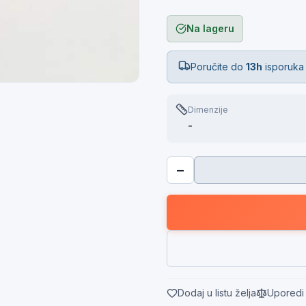
Na lageru
Poručite do
13h
isporuka
Dimenzije
-
−
Dodaj u listu želja
Uporedi 