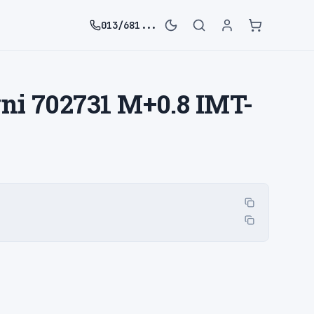
013/681...
vni 702731 M+0.8 IMT-