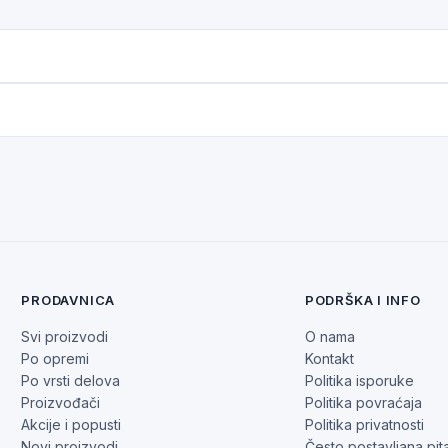
PRODAVNICA
PODRŠKA I INFO
Svi proizvodi
O nama
Po opremi
Kontakt
Po vrsti delova
Politika isporuke
Proizvođači
Politika povraćaja
Akcije i popusti
Politika privatnosti
Novi proizvodi
Često postavljana pit