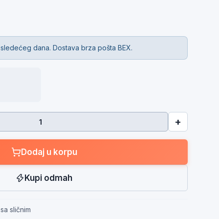
 sledećeg dana. Dostava brza pošta BEX.
+
Dodaj u korpu
Kupi odmah
sa sličnim