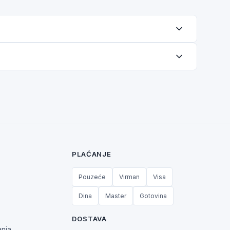
PLAĆANJE
Pouzeće
Virman
Visa
Dina
Master
Gotovina
DOSTAVA
anja