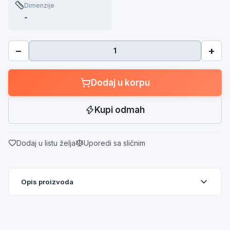
Dimenzije
-
−
+
Dodaj u korpu
Kupi odmah
Dodaj u listu želja
Uporedi sa sličnim
Opis proizvoda