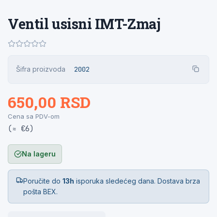
Ventil usisni IMT-Zmaj
Šifra proizvoda
2002
650,00 RSD
Cena sa PDV-om
(≈ €6)
Na lageru
Poručite do
13h
isporuka sledećeg dana. Dostava brza
pošta BEX.