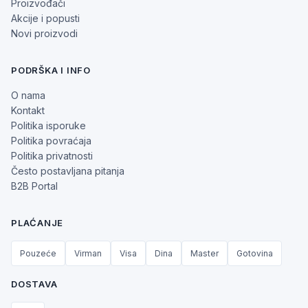
Proizvođači
Akcije i popusti
Novi proizvodi
PODRŠKA I INFO
O nama
Kontakt
Politika isporuke
Politika povraćaja
Politika privatnosti
Često postavljana pitanja
B2B Portal
PLAĆANJE
Pouzeće
Virman
Visa
Dina
Master
Gotovina
DOSTAVA