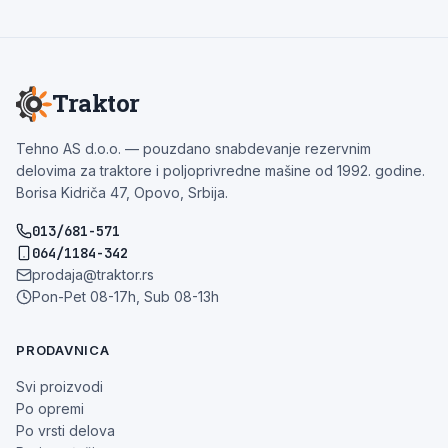
Traktor
Tehno AS d.o.o. — pouzdano snabdevanje rezervnim
delovima za traktore i poljoprivredne mašine od 1992. godine.
Borisa Kidriča 47, Opovo, Srbija.
013/681-571
064/1184-342
prodaja@traktor.rs
Pon-Pet 08-17h, Sub 08-13h
PRODAVNICA
Svi proizvodi
Po opremi
Po vrsti delova