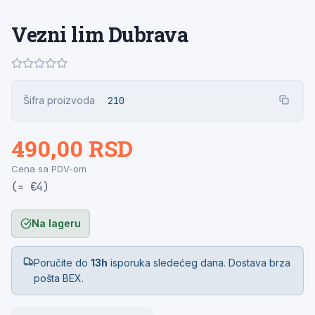
Vezni lim Dubrava
Šifra proizvoda
210
490,00 RSD
Cena sa PDV-om
(≈ €4)
Na lageru
Poručite do
13h
isporuka sledećeg dana. Dostava brza
pošta BEX.