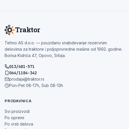
Traktor
Tehno AS d.o.o. — pouzdano snabdevanje rezervnim
delovima za traktore i poljoprivredne mašine od 1992. godine.
Borisa Kidriča 47, Opovo, Srbija.
013/681-571
064/1184-342
prodaja@traktor.rs
Pon-Pet 08-17h, Sub 08-13h
PRODAVNICA
Svi proizvodi
Po opremi
Po vrsti delova