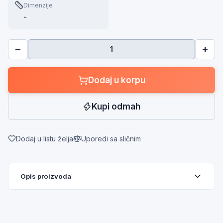
Dimenzije
-
−
+
Dodaj u korpu
Kupi odmah
Dodaj u listu želja
Uporedi sa sličnim
Opis proizvoda