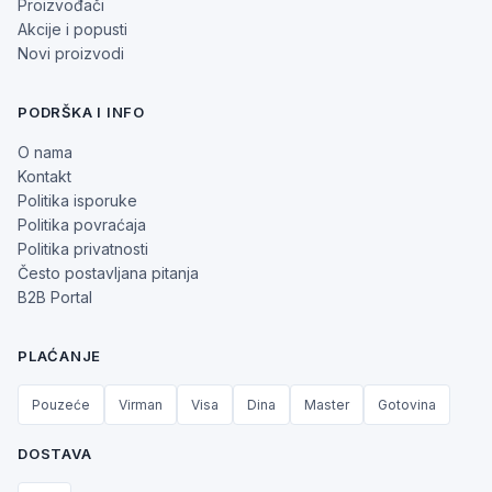
Proizvođači
Akcije i popusti
Novi proizvodi
PODRŠKA I INFO
O nama
Kontakt
Politika isporuke
Politika povraćaja
Politika privatnosti
Često postavljana pitanja
B2B Portal
PLAĆANJE
Pouzeće
Virman
Visa
Dina
Master
Gotovina
DOSTAVA